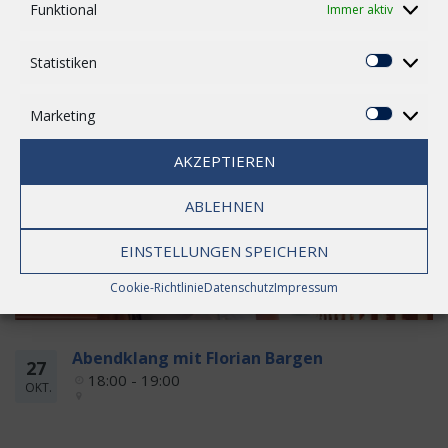
Related Events
Funktional
Immer aktiv
Statistiken
Statisti
Marketing
Marketi
AKZEPTIEREN
ABLEHNEN
EINSTELLUNGEN SPEICHERN
Cookie-Richtlinie
Datenschutz
Impressum
Abendklang mit Florian Bargen
27
18:00 - 19:00
OKT.