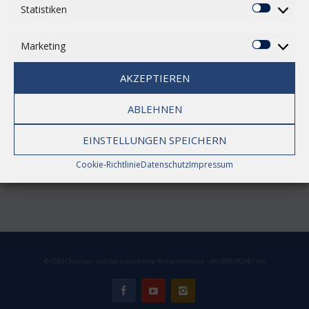
Statistiken
Statisti
Marketing
Marketi
Issues
AKZEPTIEREN
ABLEHNEN
www.suedstadt-online.de
EINSTELLUNGEN SPEICHERN
Cookie-Richtlinie
Datenschutz
Impressum
© 2024 Christus- und Garnisonkirche Wilhelmshaven - HAVENKIRCHE / mk