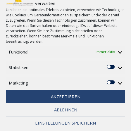
verwalten
Um Ihnen ein optimales Erlebnis zu bieten, verwenden wir Technologien
wie Cookies, um Geräteinformationen zu speichern und/oder darauf
zuzugreifen. Wenn Sie diesen Technologien zustimmen, können wir
Daten wie das Surfverhalten oder eindeutige IDs auf dieser Website
by
Christusnews
in
Wildflecken
verarbeiten. Wenn Sie ihre Zustimmung nicht erteilen oder
zurückziehen, können bestimmte Merkmale und Funktionen
beeinträchtigt werden.
​Wildflecken, das ist auch immer Logo und Motto finden und
Funktional
Immer aktiv
gestalten, T-Shirts und Tassen machen und eine Menge
Arbeit.
Statistiken
Statisti
Weil aber natürlich Wildfleckenkarten an die Heimat immer
ein Thema sind möchte ich neben der Mottokarte auch eine
Marketing
mit Bildern machen die etwas von unserem Wildflecken
Marketi
zeigen. Deshalb möchte ich Euch bitten mir Euer Lieblingsbild
AKZEPTIEREN
zu schicken – ein Bild, bei dem ihr sagt
„Das ist mein Wildflecken!“
ABLEHNEN
Aus einigen würde ich gerne eine Ansichtskarte machen die
dann nächstes Jahr vielleicht schon bei dem einen oder
EINSTELLUNGEN SPEICHERN
anderen im Briefkasten landet
Bilder bitte an cerxis86(at)gmail.com oder als Kommentar