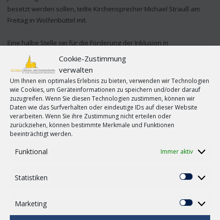
besetzt werden sollen, teilte Kirchensprecher Michael Strauß am
Freitag in Wolfenbüttel mit.
Eine halbe Stelle sei für die Förderung der Inklusion in
Kindertageseinrichtungen und Familienzentren in der Region
Cookie-Zustimmung
Salzgitter vorgesehen. In Bad Gandersheim solle das
verwalten
Jugendzentrum «Phoenix» zu einem Jugend-Kultur-Zentrum
Um Ihnen ein optimales Erlebnis zu bieten, verwenden wir Technologien
weiterentwickelt werden, hieß es. In Wolfenbüttel werde die
wie Cookies, um Geräteinformationen zu speichern und/oder darauf
zuzugreifen. Wenn Sie diesen Technologien zustimmen, können wir
Stadtteilarbeit der Martin-Luther-Gemeinde mit einer halben Stelle
Daten wie das Surfverhalten oder eindeutige IDs auf dieser Website
unterstützt. In Braunschweig solle ein Gemeinschaftsprojekt der
verarbeiten. Wenn Sie ihre Zustimmung nicht erteilen oder
Propstei und der Kirchengemeinde St. Magni gefördert werden. Dort
zurückziehen, können bestimmte Merkmale und Funktionen
sei eine Stelle für die offene Arbeit mit Kindern und Jugendlichen
beeinträchtigt werden.
vorgesehen.
Funktional
Immer aktiv
Außerdem unterstützt die Landeskirche den Angaben zufolge mit
Statistiken
einer neuen Stelle religionsbezogene Projekte in der Schule in
Statisti
Kooperation mit Lehrkräften und Kirchengemeinden. Darüber
hinaus soll eine Person bei der Diakonie landeskirchenweit den
Marketing
Marketi
Gemeinden helfen, ihre Arbeit für das Gemeinwesen zu entwickeln.