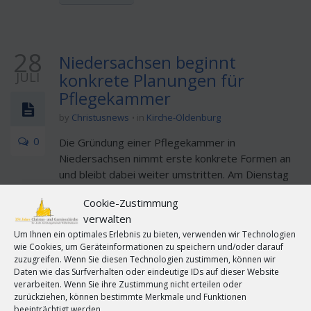
28
Niedersachsen beginnt
JULI
konkrete Planungen für
Pflegekammer
by
Christusnews
in
Kirche-Oldenburg
0
Die Gründung einer Pflegekammer in
Niedersachsen nimmt erste konkrete Formen an
und bleibt dabei weiter umstritten. Am Dienstag
stellte Sozialministerin Cornelia Rundt die neu
Cookie-Zustimmung
gebildete Gründungskonferenz für das Gremium
verwalten
vor. Hannover (epd). In Niedersachsen haben die
Um Ihnen ein optimales Erlebnis zu bieten, verwenden wir Technologien
konkreten Planungen für die ...
wie Cookies, um Geräteinformationen zu speichern und/oder darauf
zuzugreifen. Wenn Sie diesen Technologien zustimmen, können wir
Daten wie das Surfverhalten oder eindeutige IDs auf dieser Website
[MEHR...]
verarbeiten. Wenn Sie ihre Zustimmung nicht erteilen oder
zurückziehen, können bestimmte Merkmale und Funktionen
beeinträchtigt werden.