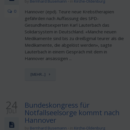
by
Bernhard Busemann
in
Kirche-Oldenburg
0
Hannover (epd). Teure neue Krebstherapien
gefährden nach Auffassung des SPD-
Gesundheitsexperten Karl Lauterbach das
Solidarsystem in Deutschland. «Manche neuen
Medikamente sind bis zu dreißigmal teurer als die
Medikamente, die abgelöst werden», sagte
Lauterbach in einem Gespräch mit dem in
Hannover ansässigen ...
[MEHR...]
24
Bundeskongress für
JULI
Notfallseelsorge kommt nach
Hannover
by
Bernhard Busemann
in
Kirche-Oldenburg