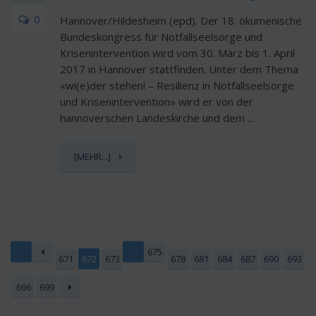
0
Hannover/Hildesheim (epd). Der 18. ökumenische
Bundeskongress für Notfallseelsorge und
Krisenintervention wird vom 30. März bis 1. April
2017 in Hannover stattfinden. Unter dem Thema
«wi(e)der stehen! – Resilienz in Notfallseelsorge
und Krisenintervention» wird er von der
hannoverschen Landeskirche und dem ...
[MEHR...]
…
675
671
672
673
678
681
684
687
690
693
696
699