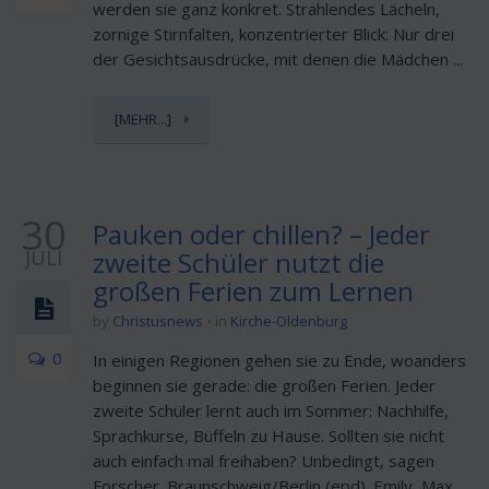
werden sie ganz konkret. Strahlendes Lächeln,
zornige Stirnfalten, konzentrierter Blick: Nur drei
der Gesichtsausdrücke, mit denen die Mädchen ...
[MEHR...]
30
Pauken oder chillen? – Jeder
JULI
zweite Schüler nutzt die
großen Ferien zum Lernen
by
Christusnews
in
Kirche-Oldenburg
0
In einigen Regionen gehen sie zu Ende, woanders
beginnen sie gerade: die großen Ferien. Jeder
zweite Schüler lernt auch im Sommer: Nachhilfe,
Sprachkurse, Büffeln zu Hause. Sollten sie nicht
auch einfach mal freihaben? Unbedingt, sagen
Forscher. Braunschweig/Berlin (epd). Emily, Max, ...