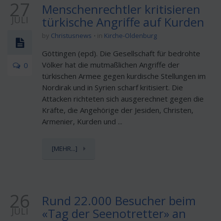
27
Menschenrechtler kritisieren
JULI
türkische Angriffe auf Kurden
by
Christusnews
in
Kirche-Oldenburg
Göttingen (epd). Die Gesellschaft für bedrohte
Völker hat die mutmaßlichen Angriffe der
0
türkischen Armee gegen kurdische Stellungen im
Nordirak und in Syrien scharf kritisiert. Die
Attacken richteten sich ausgerechnet gegen die
Kräfte, die Angehörige der Jesiden, Christen,
Armenier, Kurden und ...
[MEHR...]
26
Rund 22.000 Besucher beim
JULI
«Tag der Seenotretter» an