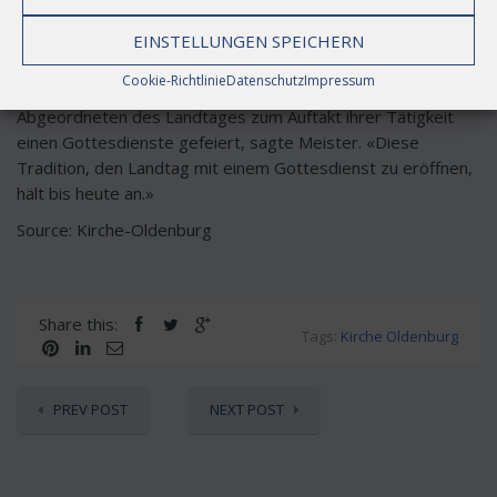
die weitere Entwicklung unserer Heimat von entscheidender
Bedeutung sein wird und an dem auch unsere Landeskirche
EINSTELLUNGEN SPEICHERN
nicht ohne Segenswunsch vorübergehen kann.»
Cookie-Richtlinie
Datenschutz
Impressum
Bereits damals hätten die neuen Minister und die
Abgeordneten des Landtages zum Auftakt ihrer Tätigkeit
einen Gottesdienste gefeiert, sagte Meister. «Diese
Tradition, den Landtag mit einem Gottesdienst zu eröffnen,
hält bis heute an.»
Source: Kirche-Oldenburg
Share this:
Tags:
Kirche Oldenburg
PREV POST
NEXT POST