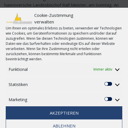
hannoversche Landesbischof Ralf Meister, am Sonntag. An
die Gründung Niedersachsens kurz nach Ende des Zweiten
Cookie-Zustimmung
Weltkrieges soll an diesem Dienstag mit einem Festakt im
verwalten
Schloss Herrenhausen in Hannover erinnert werden.
Um Ihnen ein optimales Erlebnis zu bieten, verwenden wir Technologien
wie Cookies, um Geräteinformationen zu speichern und/oder darauf
Gegen den Widerstand einzelner Gebiete wurde
zuzugreifen. Wenn Sie diesen Technologien zustimmen, können wir
Niedersachsen am 8. November 1946 aus den alten Ländern
Daten wie das Surfverhalten oder eindeutige IDs auf dieser Website
Hannover, Oldenburg, Braunschweig und Schaumburg-Lippe
verarbeiten. Wenn Sie ihre Zustimmung nicht erteilen oder
ins Leben gerufen. Dies geschah rückwirkend zum 1.
zurückziehen, können bestimmte Merkmale und Funktionen
beeinträchtigt werden.
November mit der Verordnung Nummer 55 der britischen
Militärverwaltung. Bereits am 23. August 1946 ernannte die
Funktional
Immer aktiv
britische Militärregierung die Provinz Hannover zum Land
Hannover und Hinrich Wilhelm Kopf (SPD) zum
Statistiken
Ministerpräsidenten.
Statisti
Meister erinnerte an Worte des damaligen hannoverschen
Marketing
Marketi
Landesbischofs August Marahrens zum Gründungstag des
Ernannten hannoverschen Landtages, dem Vorgänger des
AKZEPTIEREN
Niedersächsischen Landtages. «Am 23. August hat sich im
Neuen Rathaus zu Hannover ein Ereignis vollzogen, das für
ABLEHNEN