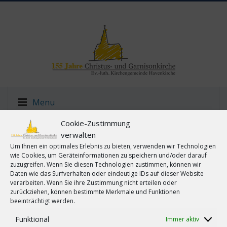
Menu
Cookie-Zustimmung
verwalten
Um Ihnen ein optimales Erlebnis zu bieten, verwenden wir Technologien
wie Cookies, um Geräteinformationen zu speichern und/oder darauf
zuzugreifen. Wenn Sie diesen Technologien zustimmen, können wir
Es sind keine anstehenden Veranstaltungen vorhanden.
Daten wie das Surfverhalten oder eindeutige IDs auf dieser Website
verarbeiten. Wenn Sie ihre Zustimmung nicht erteilen oder
Veransta
Veran
Anstehende
SUCHE
zurückziehen, können bestimmte Merkmale und Funktionen
LISTE
Ansic
Suche
beeinträchtigt werden.
Datum
Navig
und
wählen.
Funktional
Immer aktiv