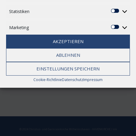
Ansichte
Navigati
Statistiken
Statisti
Marketing
Marketi
AKZEPTIEREN
ABLEHNEN
EINSTELLUNGEN SPEICHERN
Cookie-Richtlinie
Datenschutz
Impressum
© 2024 Christus- und Garnisonkirche Wilhelmshaven - HAVENKIRCHE / mk