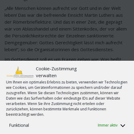
„Alle Menschen können aufrecht vor Gott und in der Welt
leben! Das war die befreiende Einsicht Martin Luthers aus
der Römerbrieflektüre. Und das in einer Zeit, die geprägt
war von Ablasshandel und einem Sittenkodex, der vor allem
die Persönlichkeitsrechte der Einzelnen sanktionierte.
Demgegenüber: Gottes Gerechtigkeit lässt mich aufrecht
leben!“, so die Organisatorinnen des Gottesdienstes.
Im Gottesdienst soll es um Fragen gehen wie: Was heißt
das Thema „Auf.Recht“ für Frauen heute? Wie gehen Recht,
Cookie-Zustimmung
Gerechtigkeit und aufrechter Gang bei den Menschen heute
verwalten
zusammen? Wo sind die Frauen und Männer, die – jenseits
Um Ihnen ein optimales Erlebnis zu bieten, verwenden wir Technologien
aller Selbstgerechtigkeit – ungerechten Verhältnissen
wie Cookies, um Geräteinformationen zu speichern und/oder darauf
zuzugreifen. Wenn Sie diesen Technologien zustimmen, können wir
entgegentreten? Nicht selbstgerecht, aber aufrichtig und
Daten wie das Surfverhalten oder eindeutige IDs auf dieser Website
aufrichtend – feststehend im Gottvertrauen, im Glauben an
verarbeiten. Wenn Sie ihre Zustimmung nicht erteilen oder
die schöpferische Befreiung aller Menschen, so die
zurückziehen, können bestimmte Merkmale und Funktionen
Einladenden.
beeinträchtigt werden.
Zum 500. Reformationsjubiläum steht das 3. Kapitel aus
Funktional
Immer aktiv
dem Römerbrief [„So ist Gott selbst gerecht und macht die