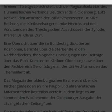
Diskussion wichtig ist.
In einem Streitgespräch stellt sich der Regionalsekretär des
Humanistischen Verbands Deutschlands in Oldenburg, Lutz
Renken, den Ansichten der Palliativmedizinerin Dr. Silke
Bednarz, der Klinikseelsorgerin Imke Hinrichs und des
Vorsitzenden des Theologischen Ausschusses der Synode,
Pfarrer Dr. Oliver Dürr.
Eine Übersicht über die im Bundestag diskutierten
Positionen, Berichte über die Sterbehilfe in den
Nachbarländern, theologische Überlegungen und Beiträge
über das Ethik-Komitee im Klinikum Oldenburg sowie über
den Fachbereich Gerontologie an der Uni Vechta runden das
Themenheft ab.
Das Magazin der oldenburgischen Kirche wird über die
Kirchengemeinden an ihre haupt- und ehrenamtlichen
Mitarbeitenden kostenlos verteilt. Zudem liegt es am
kommenden Wochenende der Oldenburger Ausgabe der
„Evangelischen Zeitung“ bei.
Die neue Ausgabe steht auch als pdf-Datei zum Download zur