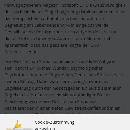
herausgegebenen Magazin „horizont E“. Die Glaubwürdigkeit
der Kirche in dieser Frage hänge eng damit zusammen, dass
das Versprechen auf Palliativmedizin und optimale
Begleitung am Lebensende wirklich eingelöst werde.
Deshalb sei die Politik nachdrücklich aufgefordert, sich an
dieser Stelle zu bewegen. Aber er sei im Moment sehr
optimistisch, dass das passiere, sagte der EKD-
Ratsvorsitzende.
Eine Beihilfe zum Suizid könne niemals ärztliche Aufgabe
sein, betont Dr. Michael Wunder, psychologischer
Psychotherapeut und Mitglied des Deutschen Ethikrates, in
seinem Beitrag. Dabei warnt er eindringlich vor einer
Legalisierung durch den Gesetzgeber. Ein Suizid sei in aller
Regel ein Hilferuf und nie ein Akt vollständiger Freiheit.
Gleichzeitig würde eine Beihilfe zum Suizid die
Assistierenden in einen tiefen Gewissenskonflikt und in ein
Spannungsverhältnis zwischen Heilauftrag und
Tötungshandeln stürzen.
Cookie-Zustimmung
verwalten