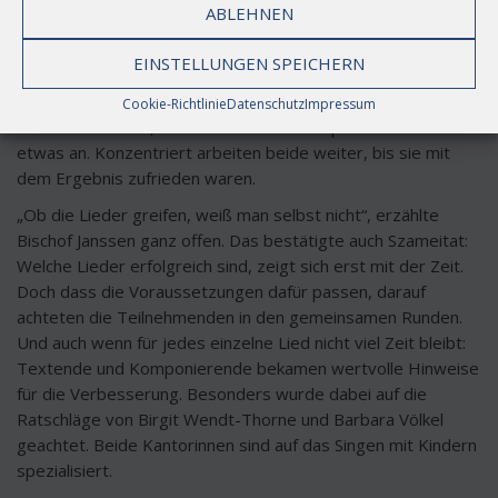
gemeinsam probiert.
ABLEHNEN
Während Gebhard von Hirschhausen am Klavier die Melodie
EINSTELLUNGEN SPEICHERN
probierte, stand Bischof Jan Janssen dahinter und sang
seinen Text mit. „Muss das so schnell weitergehen“, fragte
Cookie-Richtlinie
Datenschutz
Impressum
er zwischendurch, und von Hirschhausen passte die Melodie
etwas an. Konzentriert arbeiten beide weiter, bis sie mit
dem Ergebnis zufrieden waren.
„Ob die Lieder greifen, weiß man selbst nicht“, erzählte
Bischof Janssen ganz offen. Das bestätigte auch Szameitat:
Welche Lieder erfolgreich sind, zeigt sich erst mit der Zeit.
Doch dass die Voraussetzungen dafür passen, darauf
achteten die Teilnehmenden in den gemeinsamen Runden.
Und auch wenn für jedes einzelne Lied nicht viel Zeit bleibt:
Textende und Komponierende bekamen wertvolle Hinweise
für die Verbesserung. Besonders wurde dabei auf die
Ratschläge von Birgit Wendt-Thorne und Barbara Völkel
geachtet. Beide Kantorinnen sind auf das Singen mit Kindern
spezialisiert.