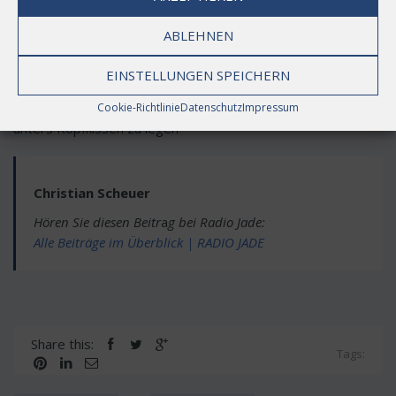
Wunder. Was sich am Vortag noch als riesiges Problem
auftürmte, ist tags drauf keine Sache mehr. Du kommst aus
ABLEHNEN
dem Urlaub und ein Dauerthema ist vom Tisch. Du musst
dich nicht bis spät nachts mit allem allein abmühen. Es hängt
EINSTELLUNGEN SPEICHERN
nicht alles an dir. Schlaf mal lang genug aus, damit der Herr
auch genug Zeit hat, Dir das ein oder andere Geschenk
Cookie-Richtlinie
Datenschutz
Impressum
unters Kopfkissen zu legen
Christian Scheuer
Hören Sie diesen Beitr
a
g bei Radio Jade:
Alle Beiträge im Überblick | RADIO JADE
Share this:
Tags: