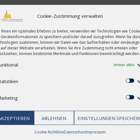
ich viel Lebensweisheit und deshalb betonte Bischof Jan Janssen 
Cookie-Zustimmung verwalten
mittel.“ Deshalb war es für den Oldenburger Bischof selbstverstä
Ihnen ein optimales Erlebnis zu bieten, verwenden wir Technologien wie Cooki
Geräteinformationen zu speichern und/oder darauf zuzugreifen. Wenn Sie die
hnologien zustimmen, können wir Daten wie das Surfverhalten oder eindeutige
 auf dieser Website verarbeiten. Wenn Sie ihre Zustimmung nicht erteilen oder
ückziehen, können bestimmte Merkmale und Funktionen beeinträchtigt werden.
unktional
Immer aktiv
urelle Woche in Friedland eröffnet – K
tatistiken
St
arketing
Ma
bundesweite Interkulturelle Woche der Kirchen ist am Sonntag in 
 Kirche in Deutschland, Johann Hinrich Claussen, sagte im zentra
AKZEPTIEREN
ABLEHNEN
EINSTELLUNGEN SPEICHER
iedland zeige, ...
Cookie-Richtlinie
Datenschutz
Impressum