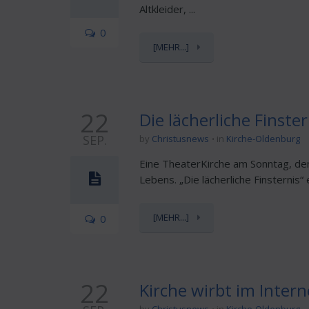
Altkleider, ...
0
[MEHR...]
22
Die lächerliche Finster
SEP.
by
Christusnews
in
Kirche-Oldenburg
Eine TheaterKirche am Sonntag, de
Lebens. „Die lächerliche Finsternis“
[MEHR...]
0
22
Kirche wirbt im Inte