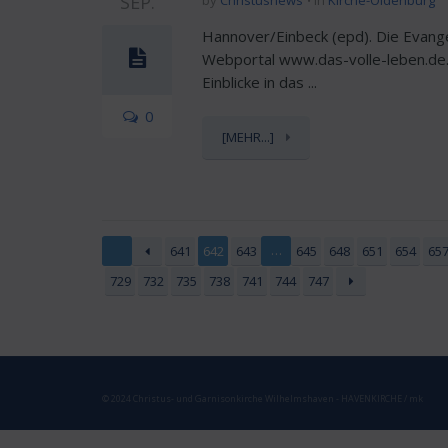
SEP.
by
Christusnews
in
Kirche-Oldenburg
Hannover/Einbeck (epd). Die Evange
Webportal www.das-volle-leben.de. 
Einblicke in das ...
0
[MEHR...]
…
641
642
643
645
648
651
654
65
729
732
735
738
741
744
747
© 2024 Christus- und Garnisonkirche Wilhelmshaven - HAVENKIRCHE / mk