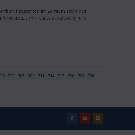
arrberuf gestartet. Im Zentrum steht das
nformieren, sich in Chats austauschen und
699
702
705
708
711
714
717
720
723
726