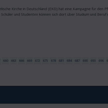
lische Kirche in Deutschland (EKD) hat eine Kampagne für den Pf
Schüler und Studenten können sich dort über Studium und Beruf i
7
660
663
666
669
672
675
678
681
684
687
690
693
696