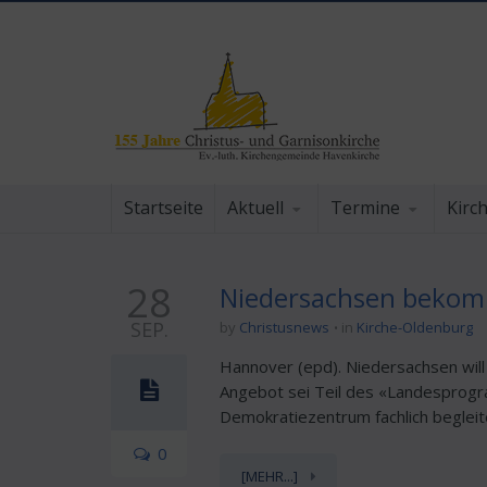
Startseite
Aktuell
Termine
Kirc
28
Niedersachsen bekomm
SEP.
by
Christusnews
in
Kirche-Oldenburg
Hannover (epd). Niedersachsen will
Angebot sei Teil des «Landespro
Demokratiezentrum fachlich begleitet
0
[MEHR...]