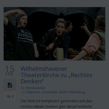
15
Wilhelmshavener
FEB.
TheaterKirche zu „Rechtes
Denken“
by
Christusnews
in
CityKirche
,
Gemeinde
,
Kirche-Oldenburg
0
Die Welt ist kompliziert geworden und das
rechtsradikale Denken gibt darauf einfache