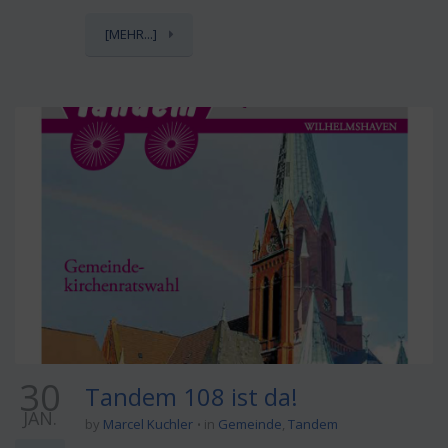
[MEHR...]
30
Tandem 108 ist da!
JAN.
by
Marcel Kuchler
in
Gemeinde
,
Tandem