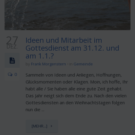
27
Ideen und Mitarbeit im
DEZ.
Gottesdienst am 31.12. und
am 1.1.?
by
Frank Morgenstern
in
Gemeinde
0
Sammeln von Ideen und Anliegen, Hoffnungen,
Glücksmomenten oder Klagen. Moin, ich hoffe, Ihr
habt alle / Sie haben alle eine gute Zeit gehabt.
Das Jahr neigt sich dem Ende zu. Nach den vielen
Gottesdiensten an den Weihnachtstagen folgen
nun die ...
[MEHR...]