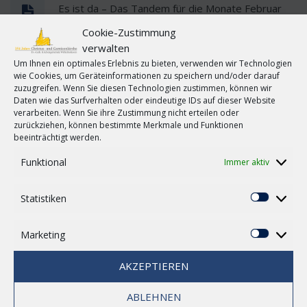
Es ist da – Das Tandem für die Monate Februar
und März 2018. Das 108. Tandem! Wir wünsche
Cookie-Zustimmung
viel Spaß beim lesen der aktuellen Ausgabe. Bitte
0
verwalten
beachten Sie auch die Veranstaltungshinweise im
Um Ihnen ein optimales Erlebnis zu bieten, verwenden wir Technologien
Tandem! Das Tandem finden Sie HIER zum
wie Cookies, um Geräteinformationen zu speichern und/oder darauf
Download!
zuzugreifen. Wenn Sie diesen Technologien zustimmen, können wir
Daten wie das Surfverhalten oder eindeutige IDs auf dieser Website
verarbeiten. Wenn Sie ihre Zustimmung nicht erteilen oder
[MEHR...]
zurückziehen, können bestimmte Merkmale und Funktionen
beeinträchtigt werden.
Funktional
Immer aktiv
Statistiken
Statisti
Marketing
Marketi
AKZEPTIEREN
ABLEHNEN