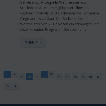
Barbershop-A-cappella-Weltmeister aus
Stockholm Mit einem Highlight eröffnet das
Festival. Erstmals ist die schwedische Formation
Ringmasters zu Gast. Die Barbershop-
Weltmeister von 2012 bieten ein stimmiges und
faszinierendes Programm. Sie spannen ...
[MEHR...]
…
51
47
48
49
54
57
60
63
66
69
72