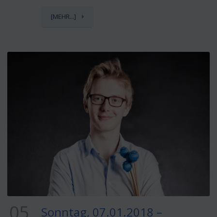
[MEHR...]
05
Sonntag, 07.01.2018 –