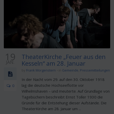
19
TheaterKirche „Feuer aus den
JAN.
Kesseln“ am 28. Januar
by
Frank Morgenstern
in
Gemeinde
,
Pressemitteilungen
In der Nacht vom 29. auf den 30. Oktober 1918
lag die deutsche Hochseeflotte vor
0
Wilhelmshaven – und meuterte. Auf Grundlage von
Tagebüchern beschreibt Ernst Toller 1930 die
Gründe für die Entstehung dieser Aufstände. Die
TheaterKirche am 28. Januar um ...