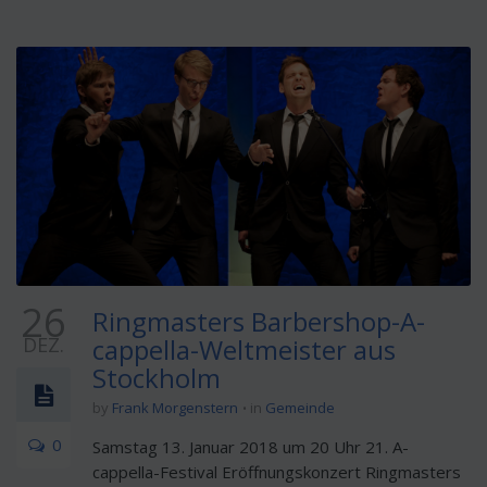
26
Ringmasters Barbershop-A-
DEZ.
cappella-Weltmeister aus
Stockholm
by
Frank Morgenstern
in
Gemeinde
0
Samstag 13. Januar 2018 um 20 Uhr 21. A-
cappella-Festival Eröffnungskonzert Ringmasters