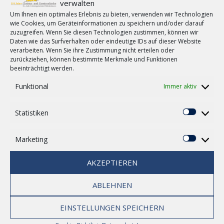
verwalten
by
Frank Morgenstern
in
Gemeinde
,
GoSpecial
Um Ihnen ein optimales Erlebnis zu bieten, verwenden wir Technologien
wie Cookies, um Geräteinformationen zu speichern und/oder darauf
Der etwas andere Gottesdienst im Pumpwerk in
zuzugreifen. Wenn Sie diesen Technologien zustimmen, können wir
Wilhelmshaven nimmt Ende Oktober, am 29.
0
Daten wie das Surfverhalten oder eindeutige IDs auf dieser Website
verarbeiten. Wenn Sie ihre Zustimmung nicht erteilen oder
Oktober (um 18 Uhr) das Thema Querdenker auf.
zurückziehen, können bestimmte Merkmale und Funktionen
Wie denken wir eigentlich und was passiert in
beeinträchtigt werden.
unserem Kopf, wenn wir unsere grauen Zellen
anstrengen oder diese eben ...
Funktional
Immer aktiv
Statistiken
[MEHR...]
Statisti
Marketing
Marketi
AKZEPTIEREN
ABLEHNEN
EINSTELLUNGEN SPEICHERN