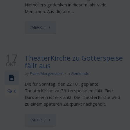
Niemöllers gedenken in diesem Jahr viele
Menschen. Aus diesem ...
[MEHR...]
17
TheaterKirche zu Götterspeise
OKT.
fällt aus
by
Frank Morgenstern
in
Gemeinde
Die für Sonntag, den 22.10., geplante
TheaterKirche zu Götterspeise entfällt. Eine
0
Darstellerin ist erkrankt. Die TheaterKirche wird
zu einem späteren Zeitpunkt nachgeholt.
[MEHR...]