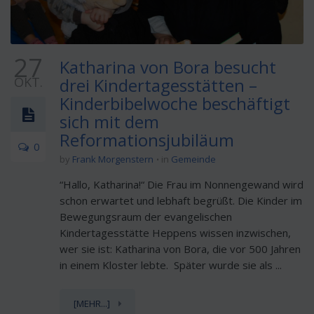
27
Katharina von Bora besucht
OKT.
drei Kindertagesstätten –
Kinderbibelwoche beschäftigt
sich mit dem
Reformationsjubiläum
0
by
Frank Morgenstern
in
Gemeinde
“Hallo, Katharina!“ Die Frau im Nonnengewand wird
schon erwartet und lebhaft begrüßt. Die Kinder im
Bewegungsraum der evangelischen
Kindertagesstätte Heppens wissen inzwischen,
wer sie ist: Katharina von Bora, die vor 500 Jahren
in einem Kloster lebte. Später wurde sie als ...
[MEHR...]