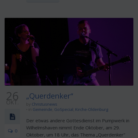
26
„Querdenker“
OKT.
by
Christusnews
in
Gemeinde
,
GoSpecial
,
Kirche-Oldenburg
Der etwas andere Gottesdienst im Pumpwerk in
Wilhelmshaven nimmt Ende Oktober, am 29.
0
Oktober, um 18 Uhr, das Thema „Querdenker“