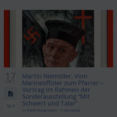
17
Martin Niemöller, Vom
OKT.
Marineoffizier zum Pfarrer –
Vortrag im Rahmen der
Sonderausstellung “Mit
Schwert und Talar”
0
by
Frank Morgenstern
in
Gemeinde