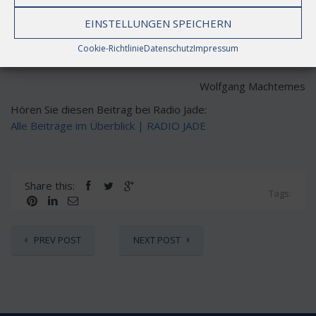
unser Handeln entsprechend auszurichten, auf dass wir
EINSTELLUNGEN SPEICHERN
immer wieder schlechte Hirten verhindern und nur den
guten nachfolgen.
Cookie-Richtlinie
Datenschutz
Impressum
Wolfgang Machtemes
Hören Sie diesen Beitrag bei Radio Jade:
Alle Beiträge im Überblick | RADIO JADE
Share this:
Tags:
PREV POST
NEXT POST