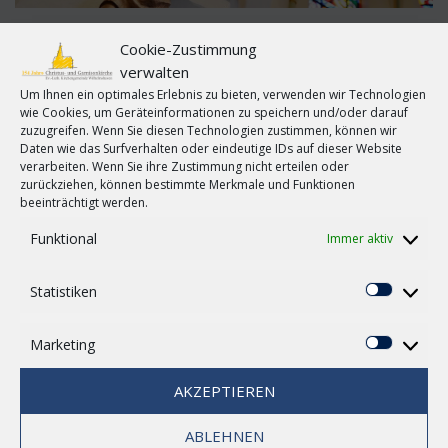
by
Marcel Kuchler
in
Angedacht
Cookie-Zustimmung
Ich möchte mich gut fühlen. Ich möchte, dass es mir gut
verwalten
geht. Ich brauche eine Welt, in der ich sicher bin. Aber sich
Um Ihnen ein optimales Erlebnis zu bieten, verwenden wir Technologien
gut und sicher fühlen ist etwas sehr Flüchtiges. Egal, wie gut
wie Cookies, um Geräteinformationen zu speichern und/oder darauf
zuzugreifen. Wenn Sie diesen Technologien zustimmen, können wir
es mir geht, ich kann immer etwas finden, dass noch fehlt zu
Daten wie das Surfverhalten oder eindeutige IDs auf dieser Website
meinem, endgültigen Glück. Klagen auf hohem Niveau nennt
verarbeiten. Wenn Sie ihre Zustimmung nicht erteilen oder
man das. Dann wünsche ich mir die starke Persönlichkeit
zurückziehen, können bestimmte Merkmale und Funktionen
beeinträchtigt werden.
herbei, damit alles gut läuft. Wohin das führt, hat uns die
Geschichte zu Genüge gezeigt und die Vorgänge in der
Funktional
Immer aktiv
Türkei, der USA und in manch anderen Ländern bereiten uns
große Sorge und wir fragen uns, warum diese Länder sich
Statistiken
von Menschen führen lassen, die nicht unbedingt eine
Statisti
bessere und sicherere Welt versprechen, obwohl sie es
hoch und heilig zusagen. Warum lassen sich Menschen so
Marketing
Marketi
leicht blenden? Eigentlich haben wir doch einen, der uns
vorausgegangen ist, und gezeigt hat, was gut ist. Christus
AKZEPTIEREN
spricht „Ich bin der gute Hirte“ Die Sache mit der
Nächstenliebe hat er uns gelehrt. Das sollte uns doch helfen,
ABLEHNEN