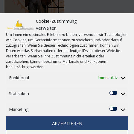
by
Marcel Kuchler
in
Angedacht
Cookie-Zustimmung
verwalten
Die 100 größten Deutschen – das war doch mal so ein
Um Ihnen ein optimales Erlebnis zu bieten, verwenden wir Technologien
Ranking… Genau, auf Platz 1 war Konrad Adenauer und
wie Cookies, um Geräteinformationen zu speichern und/oder darauf
gleich danach auf Platz 2 Martin Luther.
zuzugreifen. Wenn Sie diesen Technologien zustimmen, können wir
Daten wie das Surfverhalten oder eindeutige IDs auf dieser Website
Das hätte er sich auch nicht träumen lassen, der kleine
verarbeiten. Wenn Sie ihre Zustimmung nicht erteilen oder
Mönch aus Wittenberg.
zurückziehen, können bestimmte Merkmale und Funktionen
beeinträchtigt werden.
Er war mutig. Er hat sich mit den Großen angelegt,
schließlich sogar mit Papst und Kaiser. Und nicht etwa
Funktional
Immer aktiv
deshalb, weil er selber mächtig oder reich sein wollte. Nein,
weil er seinem Gewissen folgte. Und das sagte: So geht’s
Statistiken
Statisti
nicht weiter mit der Kirche. Das Ergebnis war die
Reformation.
Marketing
Marketi
Nächstes Jahr sind 500 Jahre vergangen, seitdem Luther am
31. Oktober seine 95 Thesen veröffentlichte. Die
AKZEPTIEREN
evangelische Kirche in aller Welt feiert das Jubiläum. Aber wir