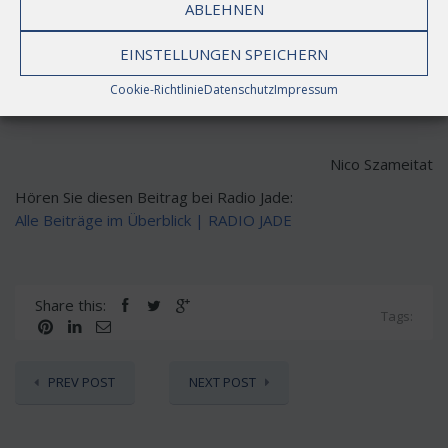
sind auch kritisch geworden. Luther war kein Held und kein
ABLEHNEN
Heiliger. Seine judenfeindlichen Worte zum Beispiel sind
heute vollkommen inakzeptabel. Ob ihm also Platz 2
EINSTELLUNGEN SPEICHERN
gebührt? Für seinen Mut und seine Gewissenstreue auf
Cookie-Richtlinie
Datenschutz
Impressum
jeden Fall.
Nico Szameitat
Hören Sie diesen Beitrag bei Radio Jade:
Alle Beiträge im Überblick | RADIO JADE
Share this:
Tags:
PREV POST
NEXT POST