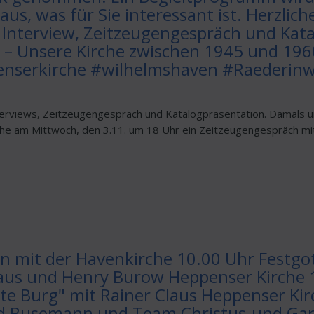
aus, was für Sie interessant ist. Herzlic
 Interview, Zeitzeugengespräch und Kat
 – Unsere Kirche zwischen 1945 und 19
serkirche #wilhelmshaven #Raederin
erviews, Zeitzeugengespräch und Katalogpräsentation. Damals und j
rche am Mittwoch, den 3.11. um 18 Uhr ein Zeitzeugengespräch mi
rn mit der Havenkirche 10.00 Uhr Festgo
aus und Henry Burow Heppenser Kirche 1
ste Burg" mit Rainer Claus Heppenser Kir
d Busemann und Team Christus-und Garn