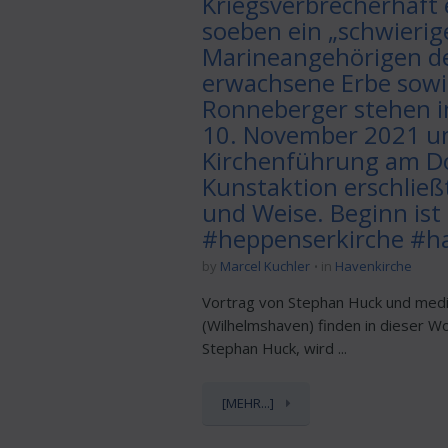
Kriegsverbrecherhaft
soeben ein „schwierig
Marineangehörigen de
erwachsene Erbe sowi
Ronneberger stehen i
10. November 2021 um 
Kirchenführung am Do
Kunstaktion erschließ
und Weise. Beginn ist
#heppenserkirche #ha
by
Marcel Kuchler
in
Havenkirche
Vortrag von Stephan Huck und medit
(Wilhelmshaven) finden in dieser 
Stephan Huck, wird ...
[MEHR...]