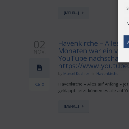
S
[MEHR...]
M
02
Havenkirche – Alles a
Monaten war ein voller
NOV.
YouTube nachschauen.
https://www.youtube
by
Marcel Kuchler
in
Havenkirche
Havenkirche – Alles auf Anfang – je
0
geklappt. jetzt können es alle auf Y
[MEHR...]