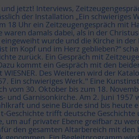
und jetzt! Interviews, Zeitzeugengesprä
sslich der Installation „Ein schwieriges 
um 18 Uhr ein Zeitzeugengespräch mit H
e waren damals dabei, als in der Christu
ingeweiht wurde und die Kirche in der
ist im Kopf und im Herz geblieben?“ scha
chte zurück. Ein Gespräch mit Zeitzeuge
Dazu kommt ein Gespräch mit den beiden I
WIESNER. Des Weiteren wird der Katalog
57. Ein schwieriges Werk." Eine Kunstinst
sich vom 30. Oktober bis zum 18. Nove
us- und Garnisonkirche. Am 2. Juni 195
ahlkraft und seine Bürde sind bis heute 
-Geschichte trifft deutsche Geschichte u
, um auf privater Ebene greifbar zu wer
ür den gesamten Altarbereich mit den b
lick genommen. Ein Begleitprogramm wird