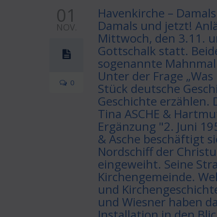
01
Havenkirche – Damals 
Damals und jetzt! Anlä
NOV.
Mittwoch, den 3.11. 
Gottschalk statt. Beid
sogenannte Mahnmal e
Unter der Frage „Was 
0
Stück deutsche Geschi
Geschichte erzählen. 
Tina ASCHE & Hartmut 
Ergänzung "2. Juni 19
& Asche beschäftigt 
Nordschiff der Christ
eingeweiht. Seine Str
Kirchengemeinde. Welt
und Kirchengeschichte
und Wiesner haben daf
Installation in den B