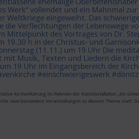
 entlassene ehemalige Oberbefehlshaber
es Werk“ vollendet und ein Mahnmal zur
r Weltkriege eingeweiht. Das schwierig
e die Verflechtungen der Lebenswege vo
m Mittelpunkt des Vortrages von Dr. St
19.30 h in der Christus- und Garnisonk
nnerstag (11.11.) um 19 Uhr Die medita
t mit Musik, Texten und Liedern die Kirc
 um 19 Uhr im Eingangsbereich der Kirc
venkirche #einschwierigeswerk #dönitz
ative Kirchenführung Im Rahmen der Kunstinstallation „Ein schwie
Woche zwei besondere Veranstaltungen zu diesem Thema statt. D