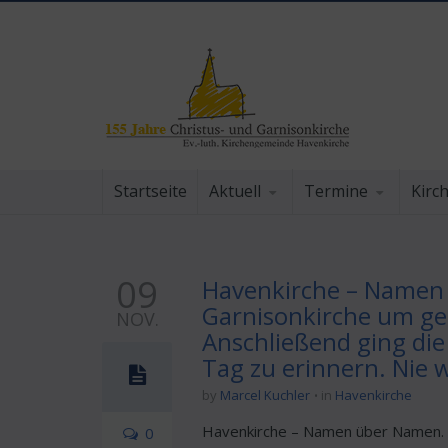
Startseite
Aktuell
Termine
Kirc
09
Havenkirche – Namen ü
Garnisonkirche um ge
NOV.
Anschließend ging di
Tag zu erinnern. Nie w
by
Marcel Kuchler
in
Havenkirche
Havenkirche – Namen über Namen. Me
0