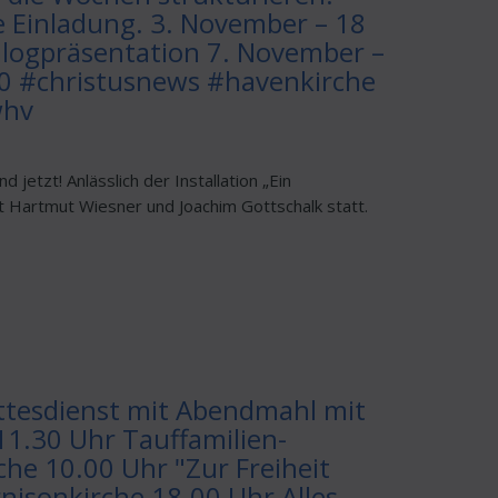
he Einladung. 3. November – 18
alogpräsentation 7. November –
60 #christusnews #havenkirche
whv
etzt! Anlässlich der Installation „Ein
t Hartmut Wiesner und Joachim Gottschalk statt.
ttesdienst mit Abendmahl mit
1.30 Uhr Tauffamilien-
che 10.00 Uhr "Zur Freiheit
isonkirche 18.00 Uhr Alles