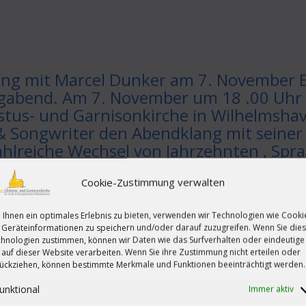
ng mit Marcel Dunker am 7. November E
agabend. Am 7. November um 18 .00 Uhr
istus- und Garnisonkirche in Wilhelmsha
 & Songwriter den Abendklang mit seine
zahlreiche Wechsel von Jahrzehnten , Sp
 wie "Venus", "Blowing in the Wind" od
gs wie "Ein Kompliment" , "Star Wars" 
Cookie-Zustimmung verwalten
chslungsreicher Abend. Der Eintritt ist 
Ihnen ein optimales Erlebnis zu bieten, verwenden wir Technologien wie Cooki
ang ist ein Format, das sich aus Musik,
Geräteinformationen zu speichern und/oder darauf zuzugreifen. Wenn Sie die
demie entstand.
hnologien zustimmen, können wir Daten wie das Surfverhalten oder eindeutige
 auf dieser Website verarbeiten. Wenn Sie ihre Zustimmung nicht erteilen oder
ückziehen, können bestimmte Merkmale und Funktionen beeinträchtigt werden.
 Dunker am 7. November Einen toller Abendklang verspricht der
unktional
Immer aktiv
e Christus- und Garnisonkirche in Wilhelmshaven. Mit Marcel Dunker