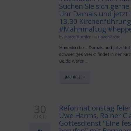
Suchen Sie sich gerne 
Uhr Damals und jetzt!
13.30 Kirchenführung
#Mahnmalcug #heppen
by
Marcel Kuchler
in
Havenkirche
Havenkirche – Damals und jetzt! Int
schwieriges Werk” findet in der Ki
Beide waren ...
[MEHR...]
30
Reformationstag feie
Uwe Harms, Rainer Cl
OKT.
Gottesdienst "Eine fe
berufen" mit Bernhar