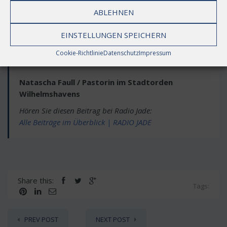
oder nur ganz kurz wird. Vertrauen ist immer ein Wagnis. Es
ABLEHNEN
kann enttäuscht werden. Das Lied ermutigt seit über 40
Jahren: Vertrauen wagen dürfen wir getrost, denn Gott ist
EINSTELLUNGEN SPEICHERN
bei uns. Er will, dass wir leben.
Cookie-Richtlinie
Datenschutz
Impressum
Natascha Faull / Pastorin im Stadtorden
Wilhelmshavens
Hören Sie diesen Beitr
a
g bei Radio Jade:
Alle Beiträge im Überblick | RADIO JADE
Share this:
Tags:
PREV POST
NEXT POST