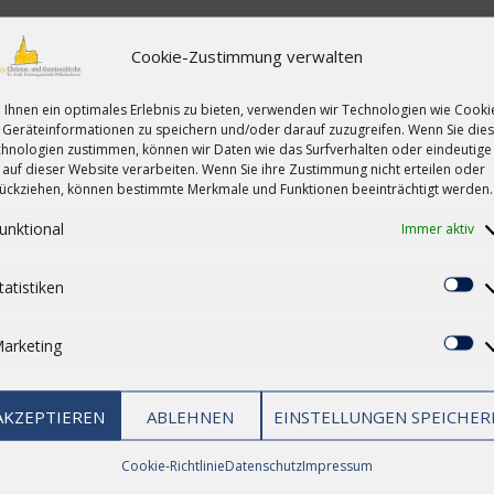
her Soldaten in Afghanistan hat nach den Worten des Leitenden 
Cookie-Zustimmung verwalten
achhaltig verändert. «Aus dem Umgang mit Tod und körperlicher 
 ...
Ihnen ein optimales Erlebnis zu bieten, verwenden wir Technologien wie Cooki
Geräteinformationen zu speichern und/oder darauf zuzugreifen. Wenn Sie die
hnologien zustimmen, können wir Daten wie das Surfverhalten oder eindeutige
 auf dieser Website verarbeiten. Wenn Sie ihre Zustimmung nicht erteilen oder
ückziehen, können bestimmte Merkmale und Funktionen beeinträchtigt werden.
unktional
Immer aktiv
enmahl zum Reformationstag 2016
tatistiken
St
icht schon Martin Luther seine reformatorischen Gedanken zwis
arketing
Ma
as. Oft wird vergessen, wie intensiv die Frauen der Reformation
AKZEPTIEREN
ABLEHNEN
EINSTELLUNGEN SPEICHER
Cookie-Richtlinie
Datenschutz
Impressum