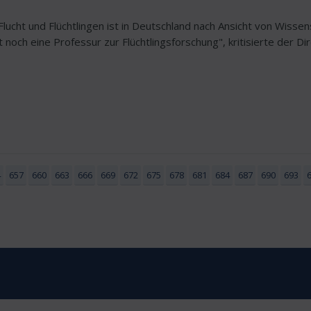
lucht und Flüchtlingen ist in Deutschland nach Ansicht von Wissens
t noch eine Professur zur Flüchtlingsforschung", kritisierte der D
4
657
660
663
666
669
672
675
678
681
684
687
690
693