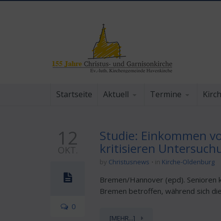
Startseite
Aktuell
Termine
Kirc
12
Studie: Einkommen von
kritisieren Untersuch
OKT.
by
Christusnews
in
Kirche-Oldenburg
Bremen/Hannover (epd). Senioren kö
Bremen betroffen, während sich die
0
[MEHR...]