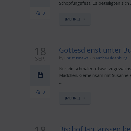
Schöpfungsfest. Es beteiligten sich ..
0
[MEHR...]
18
Gottesdienst unter B
SEP.
by
Christusnews
in
Kirche-Oldenburg
Nur ein schmaler, etwas zugewachse
Mädchen. Gemeinsam mit Susanne Wö
...
0
[MEHR...]
18
Bischof Jan Janssen be