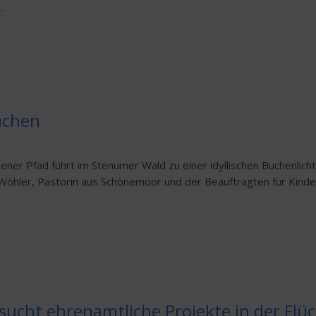
.
uchen
ner Pfad führt im Stenumer Wald zu einer idyllischen Buchenlich
hler, Pastorin aus Schönemoor und der Beauftragten für Kinder
sucht ehrenamtliche Projekte in der Flüc