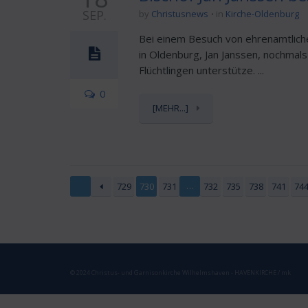
SEP.
by
Christusnews
in
Kirche-Oldenburg
Bei einem Besuch von ehrenamtliche
in Oldenburg, Jan Janssen, nochmals
Flüchtlingen unterstütze. ...
0
[MEHR...]
…
729
730
731
732
735
738
741
74
© 2024 Christus- und Garnisonkirche Wilhelmshaven - HAVENKIRCHE / mk