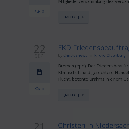
Mitgliederversammlung des Verband
0
[MEHR...]
22
EKD-Friedensbeauftra
SEP.
by
Christusnews
in
Kirche-Oldenburg
Bremen (epd). Der Friedensbeauftr
Klimaschutz und gerechtere Handel
Flucht, betonte Brahms in einem Gas
0
[MEHR...]
21
Christen in Niedersac