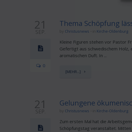
21
Thema Schöpfung läss
SEP.
by
Christusnews
in
Kirche-Oldenburg
Kleine Figuren stehen vor Pastor Fri
Gefertigt aus schwedischem Holz, e
aromatischen Duft. In ...
0
[MEHR...]
21
Gelungene ökumenisc
SEP.
by
Christusnews
in
Kirche-Oldenburg
Zum ersten Mal hat die Arbeitsgeme
Schöpfungstag veranstaltet. Mitten 