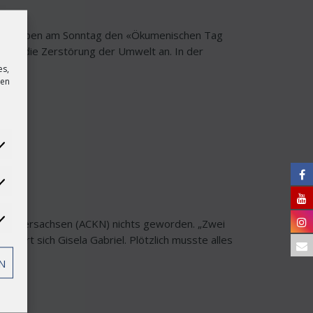
hsen haben am Sonntag den «Ökumenischen Tag
erten die Zerstörung der Umwelt an. In der
es,
sen
atistiken
rketing
n Niedersachsen (ACKN) nichts geworden. „Zwei
nnert sich Gisela Gabriel. Plötzlich musste alles
N