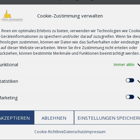
Cookie-Zustimmung verwalten
e evangelische und katholische Kirchengemeinden in Niedersac
ten Christen die Schönheit der Natur in den Blickpunkt und prang
Ihnen ein optimales Erlebnis zu bieten, verwenden wir Technologien wie Cooki
Geräteinformationen zu speichern und/oder darauf zuzugreifen. Wenn Sie die
hnologien zustimmen, können wir Daten wie das Surfverhalten oder eindeutige
 auf dieser Website verarbeiten. Wenn Sie ihre Zustimmung nicht erteilen oder
ückziehen, können bestimmte Merkmale und Funktionen beeinträchtigt werden.
unktional
Immer aktiv
brechen
tatistiken
St
arketing
Ma
 den Schöpfungspreis des Arbeitskreises Christlicher Kirchen i
n wir die Nachricht, dass wir noch Fotos nachreichen sollen“, eri
AKZEPTIEREN
ABLEHNEN
EINSTELLUNGEN SPEICHER
Cookie-Richtlinie
Datenschutz
Impressum