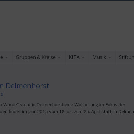
he
Gruppen & Kreise
KITA
Musik
Stiftu
in Delmenhorst
rg
 Würde“ steht in Delmenhorst eine Woche lang im Fokus der
ben findet im Jahr 2015 vom 18. bis zum 25. April statt; in Delme