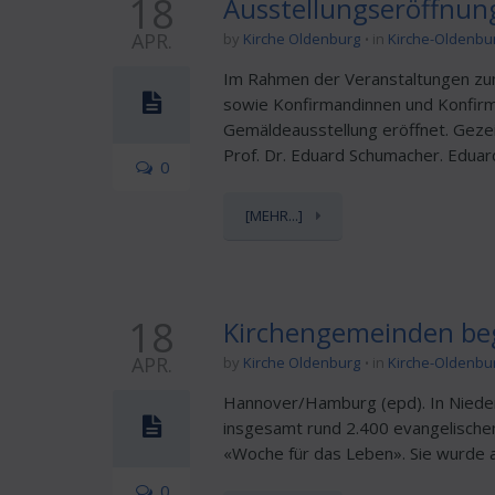
18
Ausstellungseröffnung
APR.
by
Kirche Oldenburg
in
Kirche-Oldenbu
Im Rahmen der Veranstaltungen zum
sowie Konfirmandinnen und Konfirma
Gemäldeausstellung eröffnet. Geze
Prof. Dr. Eduard Schumacher. Eduard
0
[MEHR...]
18
Kirchengemeinden be
APR.
by
Kirche Oldenburg
in
Kirche-Oldenbu
Hannover/Hamburg (epd). In Nieder
insgesamt rund 2.400 evangelischen
«Woche für das Leben». Sie wurde 
0