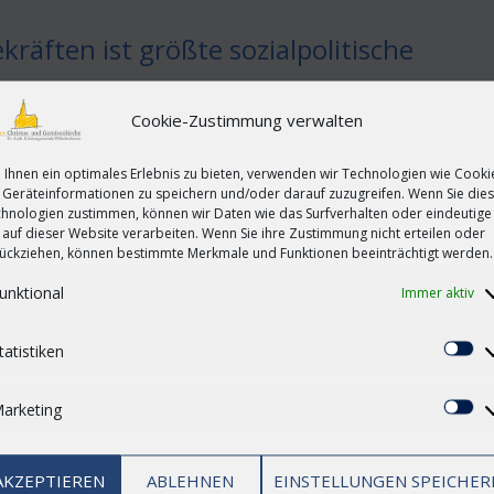
kräften ist größte sozialpolitische
rg
Cookie-Zustimmung verwalten
g und viele Job-Aussteigerinnen:Die Liste der Herausforderunge
erieten am Montag rund 200 Experten über die Zukunft der Branc
Ihnen ein optimales Erlebnis zu bieten, verwenden wir Technologien wie Cooki
Geräteinformationen zu speichern und/oder darauf zuzugreifen. Wenn Sie die
els. Hannover (epd). Der Mangel an Pflegekräften ist aus Sicht v
hnologien zustimmen, können wir Daten wie das Surfverhalten oder eindeutige
 auf dieser Website verarbeiten. Wenn Sie ihre Zustimmung nicht erteilen oder
ückziehen, können bestimmte Merkmale und Funktionen beeinträchtigt werden.
unktional
Immer aktiv
tatistiken
St
ng Gottes nachhaltig gestalten
rg
arketing
Ma
tto „… über dir Flügel gebreitet! Ein Gottesdienst aus der
er Ev.-Luth. Kirche in Oldenburg, Jan Janssen, dazu aufgerufen, di
AKZEPTIEREN
ABLEHNEN
EINSTELLUNGEN SPEICHER