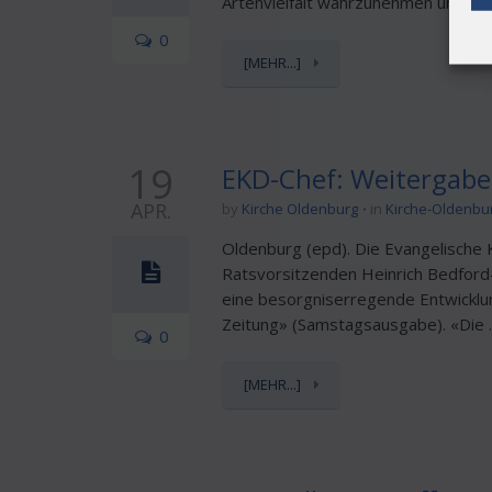
Artenvielfalt wahrzunehmen und das
0
[MEHR...]
19
EKD-Chef: Weitergabe 
APR.
by
Kirche Oldenburg
in
Kirche-Oldenbu
Oldenburg (epd). Die Evangelische 
Ratsvorsitzenden Heinrich Bedford-
eine besorgniserregende Entwicklu
Zeitung» (Samstagsausgabe). «Die ..
0
[MEHR...]