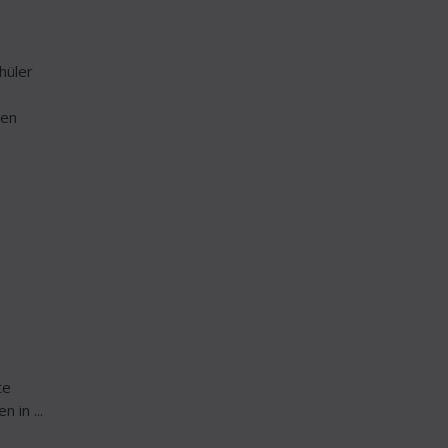
hüler
ten
te
in ...