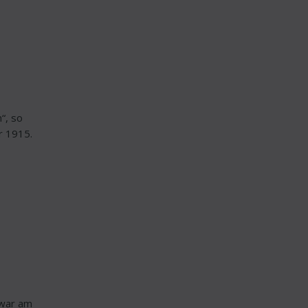
“, so
r 1915.
 war am