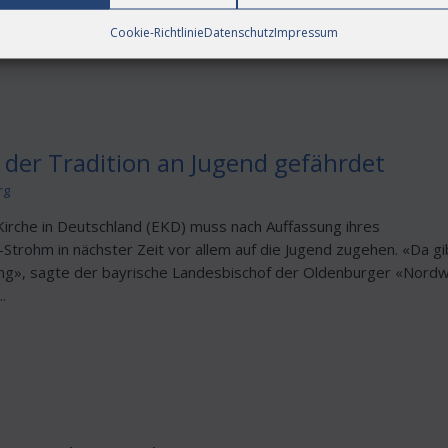
 Miteinander der Verschiedenen als Reichtum der Schöpfung ...
Cookie-Richtlinie
Datenschutz
Impressum
der Tradition an Jugend gefährdet
rg
Kirche in Deutschland (EKD) muss nach Auffassung ihres
Strohm in nächster Zeit vor allem auf die Jugend zugehen. «Da gi
ng», sagte der bayrische Landesbischof der Oldenburger «Nord
.