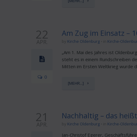
[MEHR...]
22
Am Zug im Einsatz – 
APR.
by
Kirche Oldenburg
in
Kirche-Oldenbu
„Am 1. Mai des Jahres ist Oldenburg
steht es in einem Rundschreiben d
Mitten im Ersten Weltkrieg wurde die
0
[MEHR...]
21
Nachhaltig – das heiß
APR.
by
Kirche Oldenburg
in
Kirche-Oldenbu
Jan-Christof Egerer, Geschäftsführ