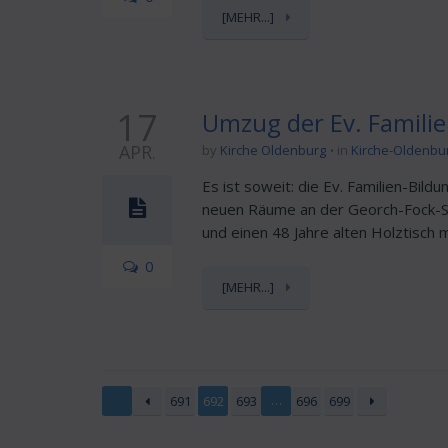
[MEHR...]
17
Umzug der Ev. Familie
APR.
by
Kirche Oldenburg
in
Kirche-Oldenbu
Es ist soweit: die Ev. Familien-Bil
neuen Räume an der Georch-Fock-St
und einen 48 Jahre alten Holztisch mi
0
[MEHR...]
…
691
692
693
696
699