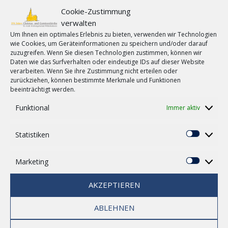
weiter. Für alle, auf der Suche nach Ruhe, Stille und
Cookie-Zustimmung
Meditation. Diesmal mit Impulsen zu den
verwalten
Sterndeutern. 19.00 Uhr in der Heppenser Kirche
Um Ihnen ein optimales Erlebnis zu bieten, verwenden wir Technologien
#abendstille ...
wie Cookies, um Geräteinformationen zu speichern und/oder darauf
zuzugreifen. Wenn Sie diesen Technologien zustimmen, können wir
Daten wie das Surfverhalten oder eindeutige IDs auf dieser Website
[MEHR...]
verarbeiten. Wenn Sie ihre Zustimmung nicht erteilen oder
zurückziehen, können bestimmte Merkmale und Funktionen
beeinträchtigt werden.
Funktional
Immer aktiv
02
Abendklang am 7. Januar fällt
JAN.
aus. Der geplante Abendklang
Statistiken
Statisti
mit Holger Trempeck-Wilken
und einem seiner Schüler F.
Marketing
Marketi
Hark fällt aus, wegen
0
Krankheit-. Er wird am 24.
AKZEPTIEREN
Februar nachgeholt.
ABLEHNEN
by
Marcel Kuchler
in
Havenkirche