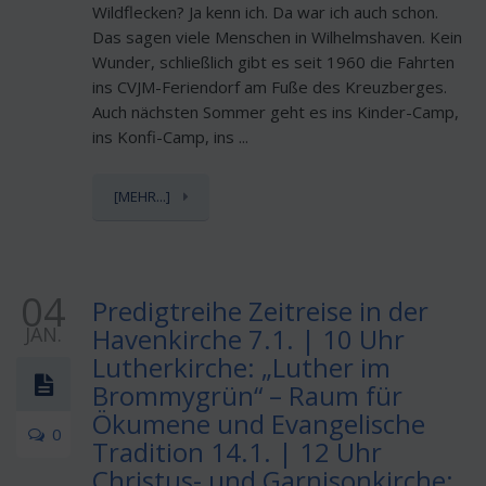
Wildflecken? Ja kenn ich. Da war ich auch schon.
Das sagen viele Menschen in Wilhelmshaven. Kein
Wunder, schließlich gibt es seit 1960 die Fahrten
ins CVJM-Feriendorf am Fuße des Kreuzberges.
Auch nächsten Sommer geht es ins Kinder-Camp,
ins Konfi-Camp, ins ...
[MEHR...]
04
Predigtreihe Zeitreise in der
JAN.
Havenkirche 7.1. | 10 Uhr
Lutherkirche: „Luther im
Brommygrün“ – Raum für
Ökumene und Evangelische
0
Tradition 14.1. | 12 Uhr
Christus- und Garnisonkirche: