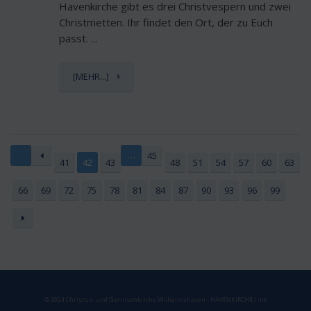
Havenkirche gibt es drei Christvespern und zwei
Christmetten. Ihr findet den Ort, der zu Euch
passt. ...
[MEHR...]
…
45
41
42
43
48
51
54
57
60
63
66
69
72
75
78
81
84
87
90
93
96
99
© 2024 Christus- und Garnisonkirche Wilhelmshaven - HAVENKIRCHE / mk