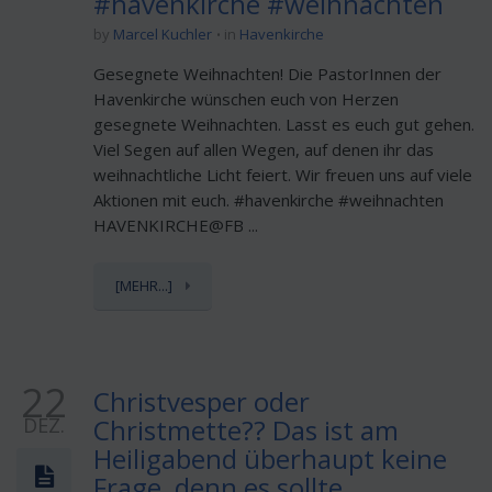
#havenkirche #weihnachten
by
Marcel Kuchler
in
Havenkirche
Gesegnete Weihnachten! Die PastorInnen der
Havenkirche wünschen euch von Herzen
gesegnete Weihnachten. Lasst es euch gut gehen.
Viel Segen auf allen Wegen, auf denen ihr das
weihnachtliche Licht feiert. Wir freuen uns auf viele
Aktionen mit euch. #havenkirche #weihnachten
HAVENKIRCHE@FB ...
[MEHR...]
22
Christvesper oder
DEZ.
Christmette?? Das ist am
Heiligabend überhaupt keine
Frage, denn es sollte