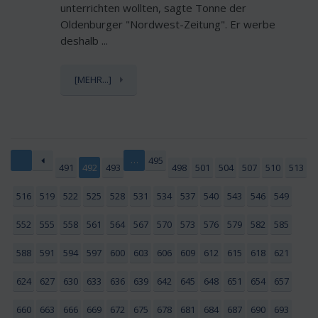
unterrichten wollten, sagte Tonne der
Oldenburger "Nordwest-Zeitung". Er werbe
deshalb ...
[MEHR...]
…
495
491
492
493
498
501
504
507
510
513
516
519
522
525
528
531
534
537
540
543
546
549
552
555
558
561
564
567
570
573
576
579
582
585
588
591
594
597
600
603
606
609
612
615
618
621
624
627
630
633
636
639
642
645
648
651
654
657
660
663
666
669
672
675
678
681
684
687
690
693