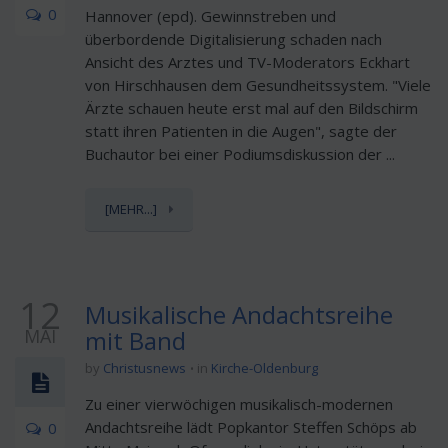
0
Hannover (epd). Gewinnstreben und
überbordende Digitalisierung schaden nach
Ansicht des Arztes und TV-Moderators Eckhart
von Hirschhausen dem Gesundheitssystem. "Viele
Ärzte schauen heute erst mal auf den Bildschirm
statt ihren Patienten in die Augen", sagte der
Buchautor bei einer Podiumsdiskussion der ...
[MEHR...]
12
Musikalische Andachtsreihe
MAI
mit Band
by
Christusnews
in
Kirche-Oldenburg
Zu einer vierwöchigen musikalisch-modernen
Andachtsreihe lädt Popkantor Steffen Schöps ab
0