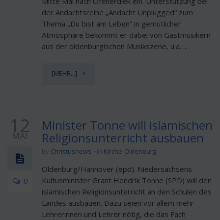
Mitte Mai nach Ofenerdiek ein. Unterstützung bei
der Andachtsreihe „Andacht Unplugged“ zum
Thema „Du bist am Leben“ in gemütlicher
Atmosphäre bekommt er dabei von Gastmusikern
aus der oldenburgischen Musikszene, u.a. ...
[MEHR...]
12
Minister Tonne will islamischen
MAI
Religionsunterricht ausbauen
by
Christusnews
in
Kirche-Oldenburg
Oldenburg/Hannover (epd). Niedersachsens
Kultusminister Grant Hendrik Tonne (SPD) will den
0
islamischen Religionsunterricht an den Schulen des
Landes ausbauen. Dazu seien vor allem mehr
Lehrerinnen und Lehrer nötig, die das Fach