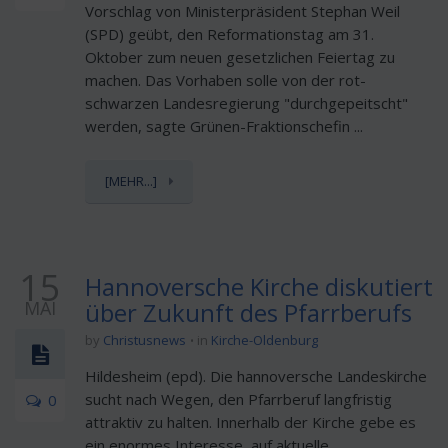
Vorschlag von Ministerpräsident Stephan Weil
(SPD) geübt, den Reformationstag am 31.
Oktober zum neuen gesetzlichen Feiertag zu
machen. Das Vorhaben solle von der rot-
schwarzen Landesregierung "durchgepeitscht"
werden, sagte Grünen-Fraktionschefin ...
[MEHR...]
15
Hannoversche Kirche diskutiert
MAI
über Zukunft des Pfarrberufs
by
Christusnews
in
Kirche-Oldenburg
Hildesheim (epd). Die hannoversche Landeskirche
sucht nach Wegen, den Pfarrberuf langfristig
0
attraktiv zu halten. Innerhalb der Kirche gebe es
ein enormes Interesse, auf aktuelle