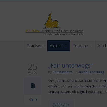
Startseite
Aktuell
Termine
Kirc
25
„Fair unterwegs“
AUG.
by
Christusnews
in
Kirche-Oldenburg
Der Journalist und Sachbuchautor F
erklärt, wie wir im Bereich der Ele
Um zu reisen, ob digital oder physi
0
[MEHR...]