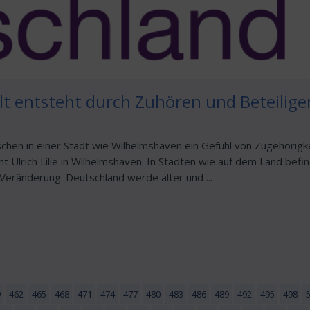
t entsteht durch Zuhören und Beteilige
chen in einer Stadt wie Wilhelmshaven ein Gefühl von Zugehörigk
t Ulrich Lilie in Wilhelmshaven. In Städten wie auf dem Land befin
 Veränderung. Deutschland werde älter und ...
9
462
465
468
471
474
477
480
483
486
489
492
495
498