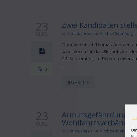
23
Zwei Kandidaten stell
AUG.
by
Christusnews
in
Kirche-Oldenburg
Oberkirchenrat Thomas Adomeit aus 
kandidieren für das Bischofsamt der
22. September, im Rahmen einer au
...
0
[MEHR...]
23
Armutsgefährdung in 
Wohlfahrtsverbände w
AUG.
Um 
by
Christusnews
in
Kirche-Oldenburg
um 