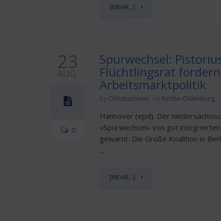
[MEHR...]
23
Spurwechsel: Pistoriu
Flüchtlingsrat forder
AUG.
Arbeitsmarktpolitik
by
Christusnews
in
Kirche-Oldenburg
Hannover (epd). Der niedersächsisc
«Spurwechsel» von gut integrierten
0
gewarnt. Die Große Koalition in B
...
[MEHR...]