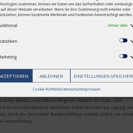
hnologien zustimmen, können wir Daten wie das Surfverhalten oder eindeutige
waren 2017 etwas weniger Menschen armutsgefährdet als im Jah
 auf dieser Website verarbeiten. Wenn Sie ihre Zustimmung nicht erteilen oder
d damit leicht unter dem Niveau des Höchststandes von 2016 (16
ückziehen, können bestimmte Merkmale und Funktionen beeinträchtigt werden.
istik am Donnerstag mitteilte. ...
unktional
Immer aktiv
tatistiken
St
arketing
Ma
s 2018 würdigt Bedeutung des Wassers
n Bremerhavener Meeresbiologin und
AKZEPTIEREN
ABLEHNEN
EINSTELLUNGEN SPEICHER
zig
Cookie-Richtlinie
Datenschutz
Impressum
n Antje Boetius vom Alfred-Wegener-Institut für Polar- und
d ein interdisziplinäres Abwasser-Expertenteam aus Leipzig sin
s 2018 der Deutschen Bundesstiftung Umwelt (DBU). Sie erhalt
e Auszeichnung ...