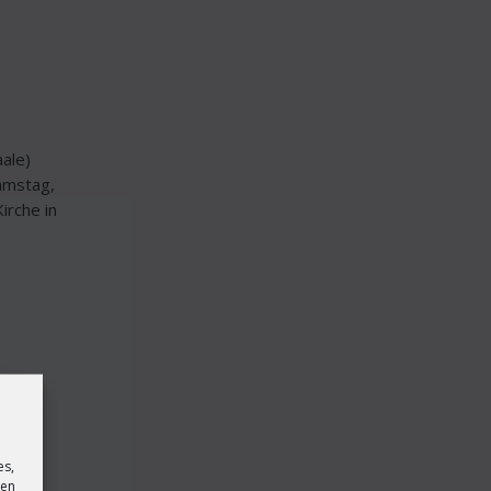
ale)
Samstag,
irche in
es,
sen