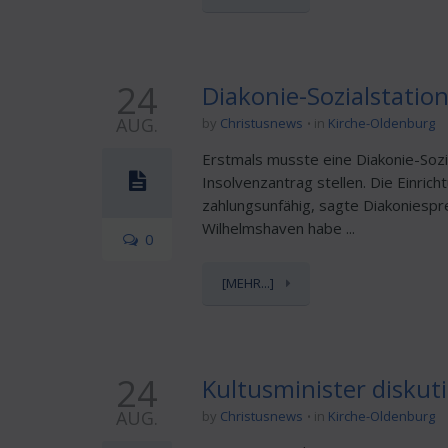
24
Diakonie-Sozialstatio
AUG.
by
Christusnews
in
Kirche-Oldenburg
Erstmals musste eine Diakonie-Sozia
Insolvenzantrag stellen. Die Einric
zahlungsunfähig, sagte Diakoniespr
Wilhelmshaven habe ...
0
[MEHR...]
24
Kultusminister diskut
AUG.
by
Christusnews
in
Kirche-Oldenburg