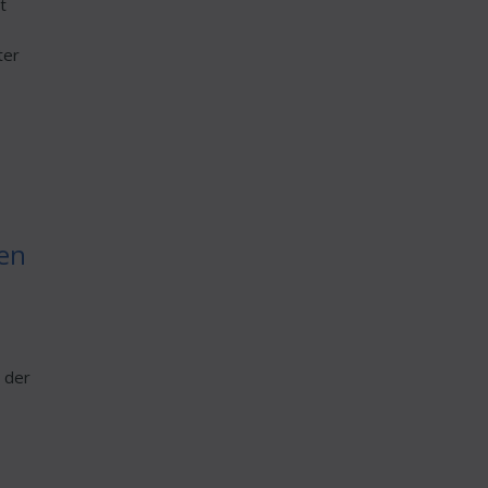
t
ter
sen
 der