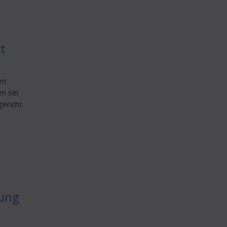
t
en
en sei
gericht
dung