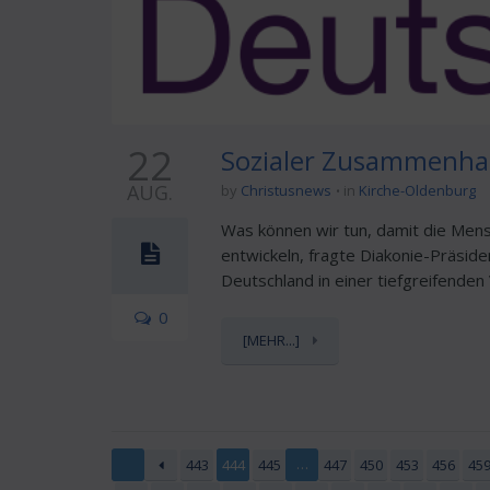
22
Sozialer Zusammenhal
AUG.
by
Christusnews
in
Kirche-Oldenburg
Was können wir tun, damit die Mens
entwickeln, fragte Diakonie-Präsiden
Deutschland in einer tiefgreifenden
0
[MEHR...]
…
443
444
445
447
450
453
456
45