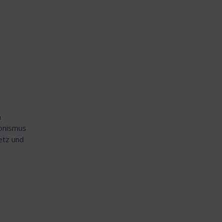
n
ionismus
etz und