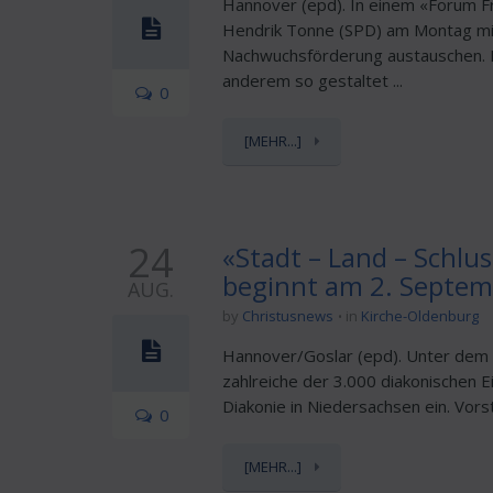
Hannover (epd). In einem «Forum Frü
Hendrik Tonne (SPD) am Montag mit
Nachwuchsförderung austauschen. N
anderem so gestaltet ...
0
[MEHR...]
24
«Stadt – Land – Schlu
beginnt am 2. Septe
AUG.
by
Christusnews
in
Kirche-Oldenburg
Hannover/Goslar (epd). Unter dem 
zahlreiche der 3.000 diakonischen 
Diakonie in Niedersachsen ein. Vors
0
[MEHR...]