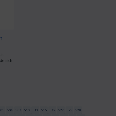
n
eit
de sich
501
504
507
510
513
516
519
522
525
528