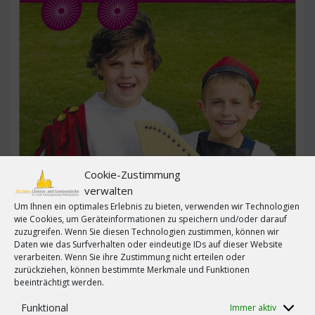
Cookie-Zustimmung
verwalten
02
Tandem 110 ist da!
Um Ihnen ein optimales Erlebnis zu bieten, verwenden wir Technologien
JULI
wie Cookies, um Geräteinformationen zu speichern und/oder darauf
by
Marcel Kuchler
in
Gemeinde
zuzugreifen. Wenn Sie diesen Technologien zustimmen, können wir
Daten wie das Surfverhalten oder eindeutige IDs auf dieser Website
Es ist da – Das Tandem für die Monate Juni bis
verarbeiten. Wenn Sie ihre Zustimmung nicht erteilen oder
August 2018. Das 110. Tandem! Wir wünsche viel
zurückziehen, können bestimmte Merkmale und Funktionen
Spaß beim lesen der aktuellen Ausgabe. Bitte
0
beeinträchtigt werden.
beachten Sie auch die Veranstaltungshinweise im
Funktional
Immer aktiv
Tandem! Das Tandem finden Sie HIER zum