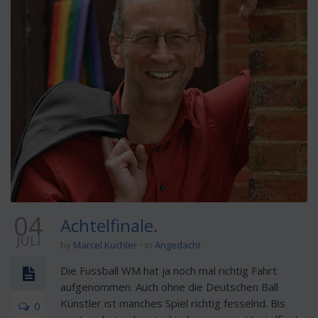
04
Achtelfinale.
JULI
by
Marcel Kuchler
in
Angedacht
Die Fussball WM hat ja noch mal richtig Fahrt
aufgenommen. Auch ohne die Deutschen Ball
Künstler ist manches Spiel richtig fesselnd. Bis
0