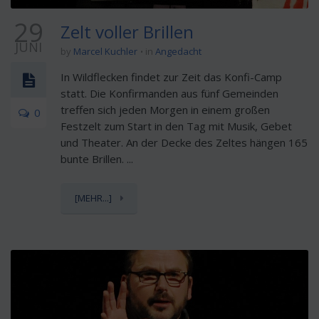
29
Zelt voller Brillen
JUNI
by
Marcel Kuchler
in
Angedacht
In Wildflecken findet zur Zeit das Konfi-Camp
statt. Die Konfirmanden aus fünf Gemeinden
treffen sich jeden Morgen in einem großen
0
Festzelt zum Start in den Tag mit Musik, Gebet
und Theater. An der Decke des Zeltes hängen 165
bunte Brillen. ...
[MEHR...]