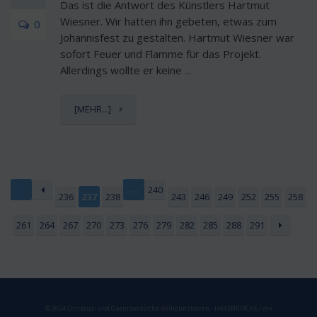
Das ist die Antwort des Künstlers Hartmut
Wiesner. Wir hatten ihn gebeten, etwas zum
0
Johannisfest zu gestalten. Hartmut Wiesner war
sofort Feuer und Flamme für das Projekt.
Allerdings wollte er keine ...
[MEHR...]
…
240
236
237
238
243
246
249
252
255
258
261
264
267
270
273
276
279
282
285
288
291
© 2024 Christus- und Garnisonkirche Wilhelmshaven - HAVENKIRCHE / mk