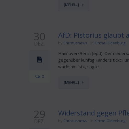
[MEHR...]
30
AfD: Pistorius glaubt
DEZ.
by
Christusnews
in
Kirche-Oldenburg
Hannover/Berlin (epd). Der nieders
gegenüber künftig «anders tickt» un
wachsam ist», sagte ...
0
[MEHR...]
29
Widerstand gegen Pf
DEZ.
by
Christusnews
in
Kirche-Oldenburg