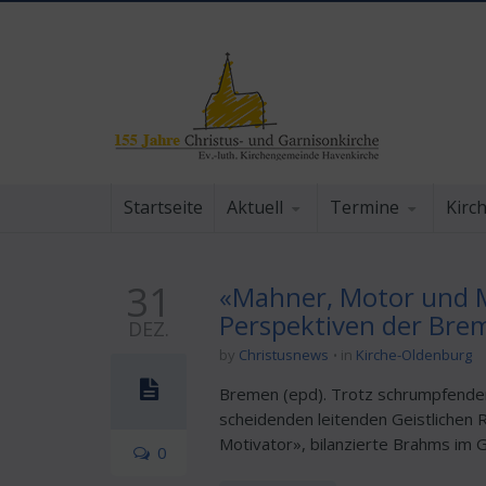
Startseite
Aktuell
Termine
Kirc
31
«Mahner, Motor und M
Perspektiven der Brem
DEZ.
by
Christusnews
in
Kirche-Oldenburg
Bremen (epd). Trotz schrumpfender 
scheidenden leitenden Geistlichen 
Motivator», bilanzierte Brahms im G
0