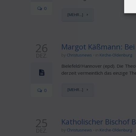
0
[MEHR...]
26
Margot Käßmann: Bei
DEZ.
by
Christusnews
in
Kirche-Oldenburg
Bielefeld/Hannover (epd). Die Theo
derzeit vermeintlich das einzige Th
[MEHR...]
0
25
Katholischer Bischof 
DEZ.
by
Christusnews
in
Kirche-Oldenburg