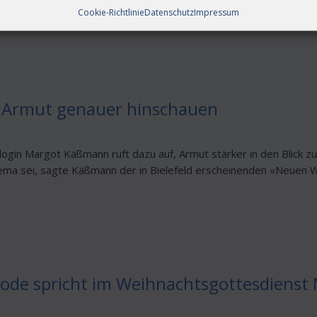
Cookie-Richtlinie
Datenschutz
Impressum
 Armut genauer hinschauen
login Margot Käßmann ruft dazu auf, Armut stärker in den Blick 
ema sei, sagte Käßmann der in Bielefeld erscheinenden «Neuen Wes
Bode spricht im Weihnachtsgottesdienst 