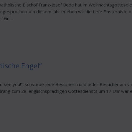
katholische Bischof Franz-Josef Bode hat im Weihnachtsgottesd
angesprochen. «In diesem Jahr erleben wir die tiefe Finsternis i
Ein ...
dische Engel“
 to see you!“, so wurde jede Besucherin und jeder Besucher am 
ang zum 28. englischsprachigen Gottesdiensts um 17 Uhr war enor