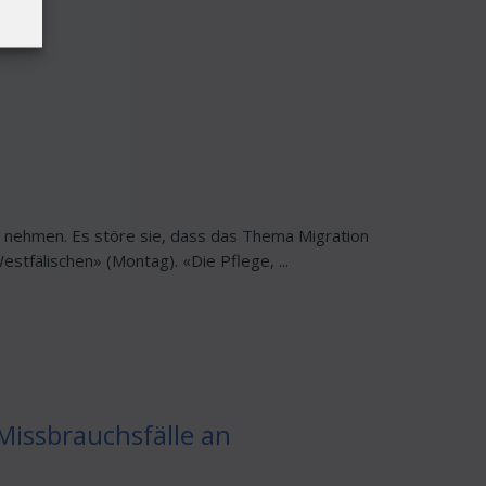
zu nehmen. Es störe sie, dass das Thema Migration
tfälischen» (Montag). «Die Pflege, ...
Missbrauchsfälle an