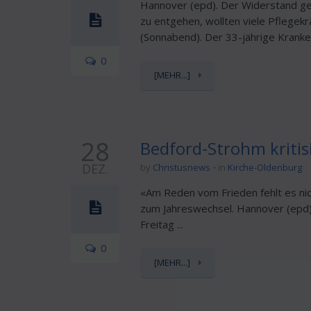
Hannover (epd). Der Widerstand ge
zu entgehen, wollten viele Pflegek
(Sonnabend). Der 33-jährige Kranken
0
[MEHR...]
28
Bedford-Strohm kriti
DEZ.
by
Christusnews
in
Kirche-Oldenburg
«Am Reden vom Frieden fehlt es ni
zum Jahreswechsel. Hannover (epd).
Freitag ...
0
[MEHR...]