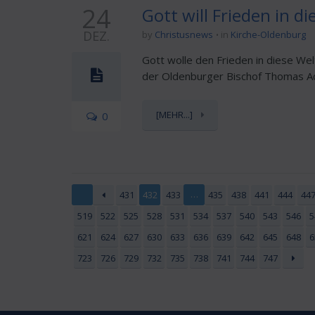
24
Gott will Frieden in d
DEZ.
by
Christusnews
in
Kirche-Oldenburg
Gott wolle den Frieden in diese W
der Oldenburger Bischof Thomas Ado
[MEHR...]
0
…
431
432
433
435
438
441
444
44
519
522
525
528
531
534
537
540
543
546
5
621
624
627
630
633
636
639
642
645
648
6
723
726
729
732
735
738
741
744
747