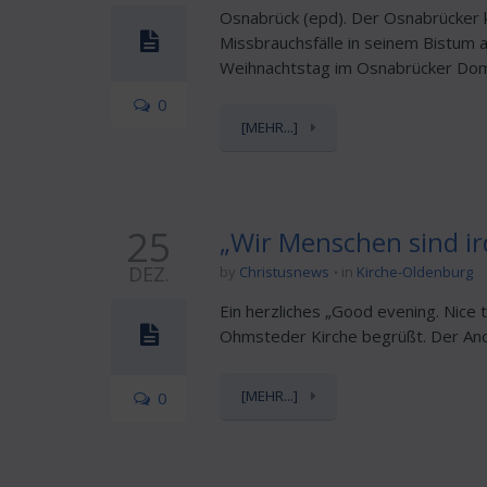
Osnabrück (epd). Der Osnabrücker 
Missbrauchsfälle in seinem Bistum 
Weihnachtstag im Osnabrücker Dom. 
0
[MEHR...]
25
„Wir Menschen sind ir
DEZ.
by
Christusnews
in
Kirche-Oldenburg
Ein herzliches „Good evening. Nice
Ohmsteder Kirche begrüßt. Der Andr
[MEHR...]
0