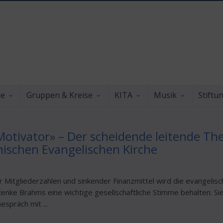
he
Gruppen & Kreise
KITA
Musik
Stiftu
otivator» – Der scheidende leitende Th
ischen Evangelischen Kirche
Mitgliederzahlen und sinkender Finanzmittel wird die evangelis
Renke Brahms eine wichtige gesellschaftliche Stimme behalten. Si
espräch mit ...