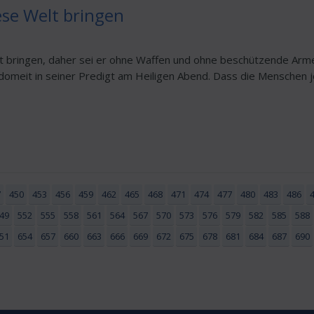
iese Welt bringen
elt bringen, daher sei er ohne Waffen und ohne beschützende A
meit in seiner Predigt am Heiligen Abend. Dass die Menschen je
7
450
453
456
459
462
465
468
471
474
477
480
483
486
49
552
555
558
561
564
567
570
573
576
579
582
585
588
51
654
657
660
663
666
669
672
675
678
681
684
687
690