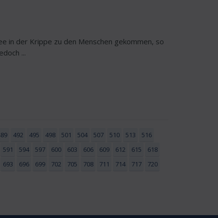
rmee in der Krippe zu den Menschen gekommen, so
doch ...
489
492
495
498
501
504
507
510
513
516
591
594
597
600
603
606
609
612
615
618
693
696
699
702
705
708
711
714
717
720