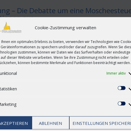
ng – Die Debatte um eine Moscheesteuer
tionen aus
Cookie-Zustimmung verwalten
m Vorbild der Kirchensteuer zur Finanzierung der Moscheen in 
Ihnen ein optimales Erlebnis zu bieten, verwenden wir Technologien wie Cooki
ind Experten unterschiedlicher Meinung. Osnabrück (epd). Die Deb
Geräteinformationen zu speichern und/oder darauf zuzugreifen. Wenn Sie die
unterschiedliche ...
hnologien zustimmen, können wir Daten wie das Surfverhalten oder eindeutige
 auf dieser Website verarbeiten. Wenn Sie ihre Zustimmung nicht erteilen oder
ückziehen, können bestimmte Merkmale und Funktionen beeinträchtigt werden.
unktional
Immer aktiv
tatistiken
St
l Kinderrechte im Grundgesetz veranker
arketing
Ma
inderschutzbund fordert die Aufnahme von Kinderrechten ins Gru
ndeswohl nicht ausreichend berücksichtigt, sagte der Präsident
AKZEPTIEREN
ABLEHNEN
EINSTELLUNGEN SPEICHER
ppe» (Montag), zu ...