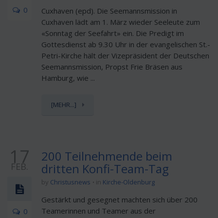
0
Cuxhaven (epd). Die Seemannsmission in
Cuxhaven lädt am 1. März wieder Seeleute zum
«Sonntag der Seefahrt» ein. Die Predigt im
Gottesdienst ab 9.30 Uhr in der evangelischen St.-
Petri-Kirche hält der Vizepräsident der Deutschen
Seemannsmission, Propst Frie Bräsen aus
Hamburg, wie ...
[MEHR...]
17
200 Teilnehmende beim
FEB.
dritten Konfi-Team-Tag
by
Christusnews
in
Kirche-Oldenburg
Gestärkt und gesegnet machten sich über 200
Teamerinnen und Teamer aus der
0