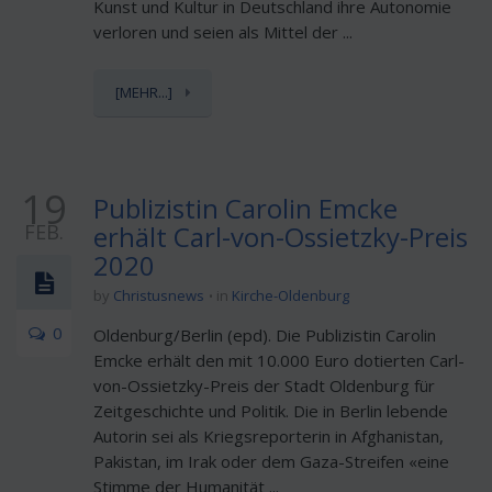
Kunst und Kultur in Deutschland ihre Autonomie
verloren und seien als Mittel der ...
[MEHR...]
19
Publizistin Carolin Emcke
FEB.
erhält Carl-von-Ossietzky-Preis
2020
by
Christusnews
in
Kirche-Oldenburg
0
Oldenburg/Berlin (epd). Die Publizistin Carolin
Emcke erhält den mit 10.000 Euro dotierten Carl-
von-Ossietzky-Preis der Stadt Oldenburg für
Zeitgeschichte und Politik. Die in Berlin lebende
Autorin sei als Kriegsreporterin in Afghanistan,
Pakistan, im Irak oder dem Gaza-Streifen «eine
Stimme der Humanität ...