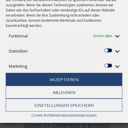
zuzugreifen. Wenn Sie diesen Technologien zustimmen, können wir
Daten wie das Surfverhalten oder eindeutige IDs auf dieser Website
verarbeiten. Wenn Sie ihre Zustimmung nicht erteilen oder
19
Schlag-Fertig
zurückziehen, können bestimmte Merkmale und Funktionen
beeinträchtigt werden.
FEB.
by
Christusnews
in
Kirche-Oldenburg
Funktional
Immer aktiv
Wie reagieren wir auf Gewalt? Politiker werden
mit dem Tod bedroht. Jede vierte Frau ist mit
Statistiken
Gewalt konfrontiert. Hate Speech schüchtert
0
Statisti
Menschen ein. No Go Areas werden ausgerufen.
Schiedsrichter treten wegen Bedrohungen in den
Marketing
Marketi
Streik. Gewalt ist ein immer größer ...
AKZEPTIEREN
[MEHR...]
ABLEHNEN
EINSTELLUNGEN SPEICHERN
18
Buch über das Schicksal der
Cookie-Richtlinie
Datenschutz
Impressum
FEB.
Juden in Oldenburg erneut