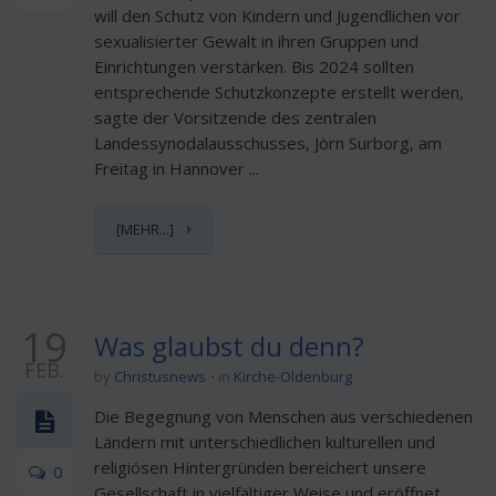
will den Schutz von Kindern und Jugendlichen vor
sexualisierter Gewalt in ihren Gruppen und
Einrichtungen verstärken. Bis 2024 sollten
entsprechende Schutzkonzepte erstellt werden,
sagte der Vorsitzende des zentralen
Landessynodalausschusses, Jörn Surborg, am
Freitag in Hannover ...
[MEHR...]
19
Was glaubst du denn?
FEB.
by
Christusnews
in
Kirche-Oldenburg
Die Begegnung von Menschen aus verschiedenen
Ländern mit unterschiedlichen kulturellen und
religiösen Hintergründen bereichert unsere
0
Gesellschaft in vielfältiger Weise und eröffnet