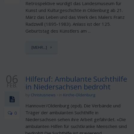
Retrospektive würdigt das Landesmuseum für
Kunst und Kulturgeschichte in Oldenburg ab 21.
März das Leben und das Werk des Malers Franz
Radziwill (1895-1983). Anlass ist der 125.
Geburtstag des Künstlers am ...
[MEHR...]
06
Hilferuf: Ambulante Suchthilfe
FEB.
in Niedersachsen bedroht
by
Christusnews
in
Kirche-Oldenburg
Hannover/Oldenburg (epd). Die Verbände und
Träger der ambulanten Suchthilfe in
0
Niedersachsen sehen ihre Arbeit gefährdet. «Die
ambulanten Hilfen für suchtkranke Menschen sind
bedroht! Die Suchthilfe ist gravierend