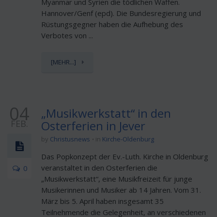
Myanmar und Syrien die tödlichen Waffen.
Hannover/Genf (epd). Die Bundesregierung und
Rüstungsgegner haben die Aufhebung des
Verbotes von ...
[MEHR...]
04
„Musikwerkstatt“ in den
FEB.
Osterferien in Jever
by
Christusnews
in
Kirche-Oldenburg
Das Popkonzept der Ev.-Luth. Kirche in Oldenburg
veranstaltet in den Osterferien die
0
„Musikwerkstatt“, eine Musikfreizeit für junge
Musikerinnen und Musiker ab 14 Jahren. Vom 31.
März bis 5. April haben insgesamt 35
Teilnehmende die Gelegenheit, an verschiedenen