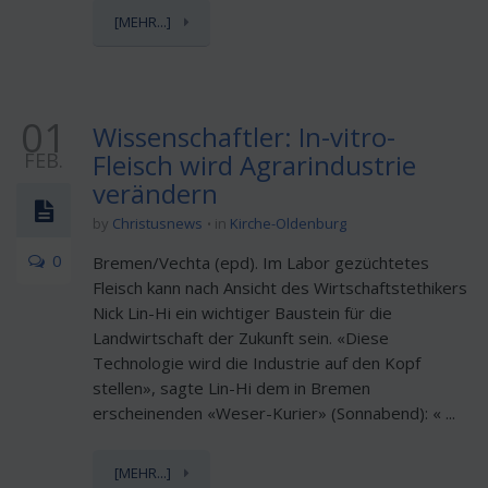
[MEHR...]
01
Wissenschaftler: In-vitro-
FEB.
Fleisch wird Agrarindustrie
verändern
by
Christusnews
in
Kirche-Oldenburg
0
Bremen/Vechta (epd). Im Labor gezüchtetes
Fleisch kann nach Ansicht des Wirtschaftstethikers
Nick Lin-Hi ein wichtiger Baustein für die
Landwirtschaft der Zukunft sein. «Diese
Technologie wird die Industrie auf den Kopf
stellen», sagte Lin-Hi dem in Bremen
erscheinenden «Weser-Kurier» (Sonnabend): « ...
[MEHR...]