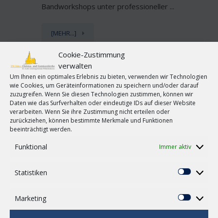
Bandworkshops unter professioneller ...
[MEHR...]
Cookie-Zustimmung
verwalten
Um Ihnen ein optimales Erlebnis zu bieten, verwenden wir Technologien
03
Pastor übersprayt Plakat zu
wie Cookies, um Geräteinformationen zu speichern und/oder darauf
FEB.
umstrittener Edeka-Kampagne
zuzugreifen. Wenn Sie diesen Technologien zustimmen, können wir
Daten wie das Surfverhalten oder eindeutige IDs auf dieser Website
by
Christusnews
in
Kirche-Oldenburg
verarbeiten. Wenn Sie ihre Zustimmung nicht erteilen oder
zurückziehen, können bestimmte Merkmale und Funktionen
Nienhagen/Kr. Celle (epd). Mit einer
beeinträchtigt werden.
öffentlichkeitswirksamen Aktion hat sich der
0
Funktional
Immer aktiv
evangelische Pastor Uwe Schmidt-Seffers aus
Nienhagen bei Celle in die Proteste von
Statistiken
Landwirten gegen eine Edeka-Kampagne
Statisti
eingeschaltet. Am späten Sonntagnachmittag habe
er das Edeka-Plakat «Nienhagen hat einen Preis
Marketing
Marketi
verdient: den ...