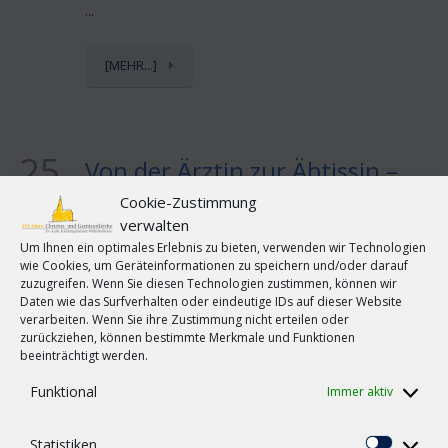
...
[MEHR...]
25
Von der Ärztin zur Äbtissin –
SEP.
«Verbunden mit Fragenden
Cookie-Zustimmung
und Suchenden» – Henrike
verwalten
Wahl leitet künftig das
Um Ihnen ein optimales Erlebnis zu bieten, verwenden wir Technologien
wie Cookies, um Geräteinformationen zu speichern und/oder darauf
evangelische Kloster
0
zuzugreifen. Wenn Sie diesen Technologien zustimmen, können wir
Barsinghausen
Daten wie das Surfverhalten oder eindeutige IDs auf dieser Website
verarbeiten. Wenn Sie ihre Zustimmung nicht erteilen oder
by
Christusnews
in
Kirche-Oldenburg
zurückziehen, können bestimmte Merkmale und Funktionen
beeinträchtigt werden.
Barsinghausen/Reg. Hannover (epd). Als das
Gespräch während des Haareschneidens darauf
Funktional
Immer aktiv
kam, dass Henrike Wahl die neue Äbtissin sei, ließ
die Friseurin das erstmal eine Weile sacken. Dann
Statistiken