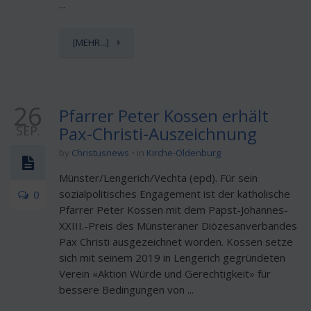
...
[MEHR...]
26
Pfarrer Peter Kossen erhält
SEP.
Pax-Christi-Auszeichnung
by
Christusnews
in
Kirche-Oldenburg
Münster/Lengerich/Vechta (epd). Für sein
sozialpolitisches Engagement ist der katholische
0
Pfarrer Peter Kossen mit dem Papst-Johannes-
XXIII.-Preis des Münsteraner Diözesanverbandes
Pax Christi ausgezeichnet worden. Kossen setze
sich mit seinem 2019 in Lengerich gegründeten
Verein «Aktion Würde und Gerechtigkeit» für
bessere Bedingungen von ...